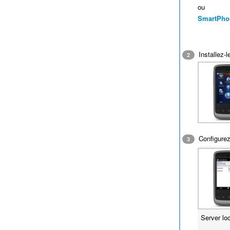
ou
SmartPho
Installez-l
2
Configurez
3
Server lo