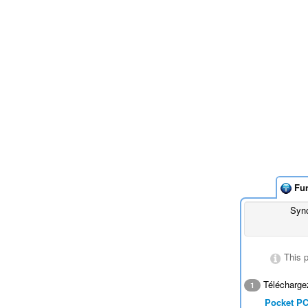
Fu
Sync
This 
Téléchargez
1
Pocket P