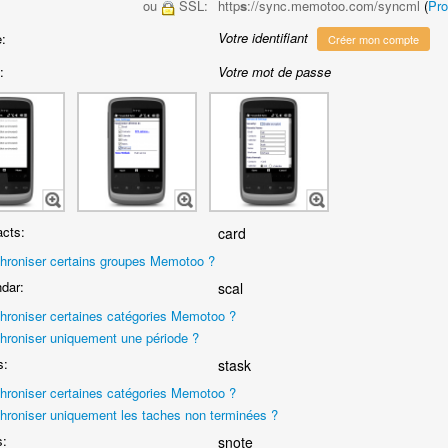
ou
SSL:
http
s
://sync.memotoo.com/syncml
(
Pr
Votre identifiant
:
Créer mon compte
:
Votre mot de passe
cts:
card
hroniser certains groupes Memotoo ?
dar:
scal
hroniser certaines catégories Memotoo ?
hroniser uniquement une période ?
s:
stask
hroniser certaines catégories Memotoo ?
hroniser uniquement les taches non terminées ?
s:
snote