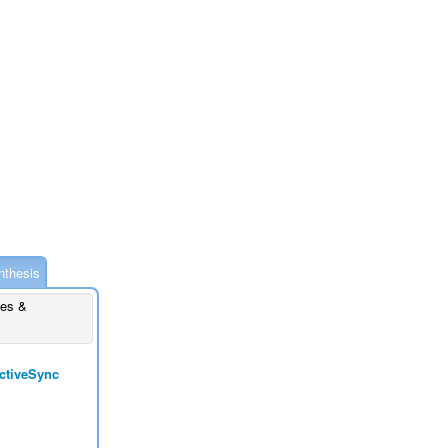
thesis
es &
ctiveSync