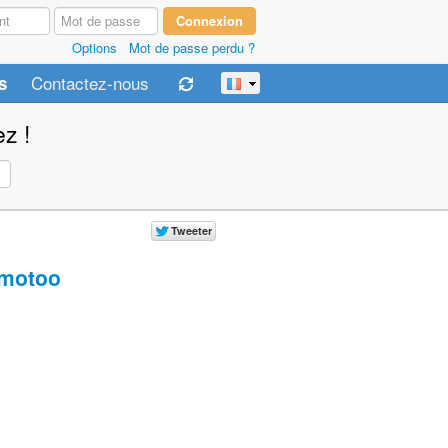
Options
Mot de passe perdu ?
Contactez-nous
s
z !
motoo