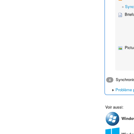
»
Sync
Brief
Pictu
Synchronis
4
Problème p
Voir aussi:
Windo