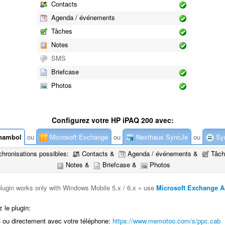
Contacts
Agenda / événements
Tâches
Notes
SMS
Briefcase
Photos
Configurez votre HP iPAQ 200 avec:
nambol
ou
Microsoft Exchange
ou
Nexthaus SyncJe
ou
Syn
hronisations possibles:
Contacts &
Agenda / événements &
Tâch
Notes &
Briefcase &
Photos
plugin works only with Windows Mobile 5.x / 6.x » use
Microsoft Exchange A
 le plugin:
C
ou directement avec votre téléphone:
https://www.memotoo.com/s/ppc.cab