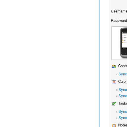
Username
Password
Conta
»
Sync
Calen
»
Sync
»
Sync
Task
»
Sync
»
Sync
Note