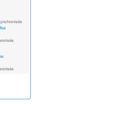
 synchronisés
Mes
hronisés
es
hronisés