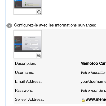
Configurez-le avec les informations suivantes:
4
Description:
Memotoo Ca
Username:
Votre identifia
Email Address:
yourUsernam
Password:
Votre mot de 
Server Address:
www.memo