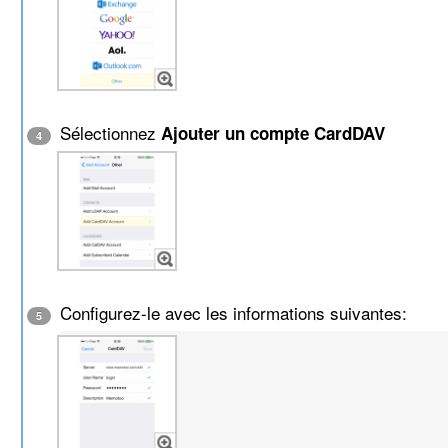
Sélectionnez
Ajouter un compte CardDAV
4
Configurez-le avec les informations suivantes:
5