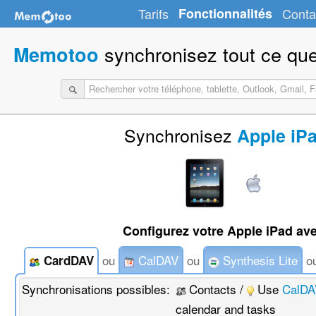
Tarifs
Fonctionnalités
Conta
synchronisez tout ce que
Memotoo
Synchronisez
Apple iP
Configurez votre Apple iPad av
ou
CalDAV
ou
Synthesis Lite
o
CardDAV
Synchronisations possibles:
Contacts /
Use
CalDA
calendar and tasks