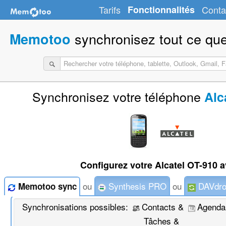
Tarifs
Fonctionnalités
Conta
synchronisez tout ce que
Memotoo
Synchronisez votre téléphone
Alc
Configurez votre Alcatel OT-910 a
ou
Synthesis PRO
ou
DAVdro
Memotoo sync
Synchronisations possibles:
Contacts &
Agenda
Tâches &