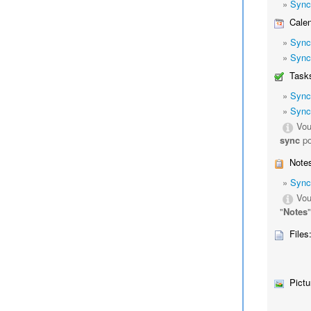
»
Sync
Calen
»
Sync
»
Sync
Tasks
»
Sync
»
Sync
Vou
sync
po
Notes
»
Sync
Vou
"
Notes
Files
Pictu