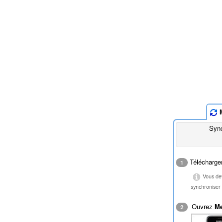
M
Sync
Télécharge
1
Vous dev
synchronise
Ouvrez
M
2