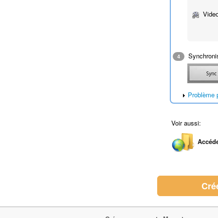
Video
Synchronis
4
Problème p
Voir aussi:
Accéde
Cré