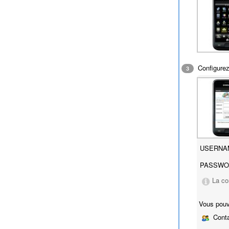
Configurez
3
USERNA
PASSWO
La co
Vous pouv
Conta