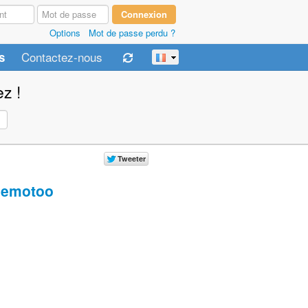
Options
Mot de passe perdu ?
Contactez-nous
s
z !
emotoo