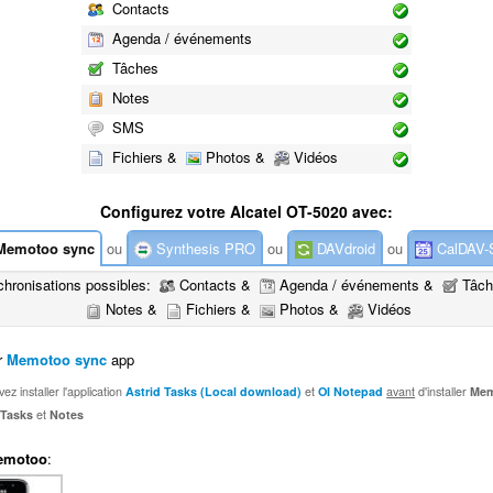
Contacts
Agenda / événements
Tâches
Notes
SMS
Fichiers &
Photos &
Vidéos
Configurez votre Alcatel OT-5020 avec:
emotoo sync
ou
Synthesis PRO
ou
DAVdroid
ou
CalDAV-
hronisations possibles:
Contacts &
Agenda / événements &
Tâch
Notes &
Fichiers &
Photos &
Vidéos
r
Memotoo sync
app
ez installer l'application
Astrid Tasks (Local download)
et
OI Notepad
avant
d'installer
Mem
r
Tasks
et
Notes
emotoo
: