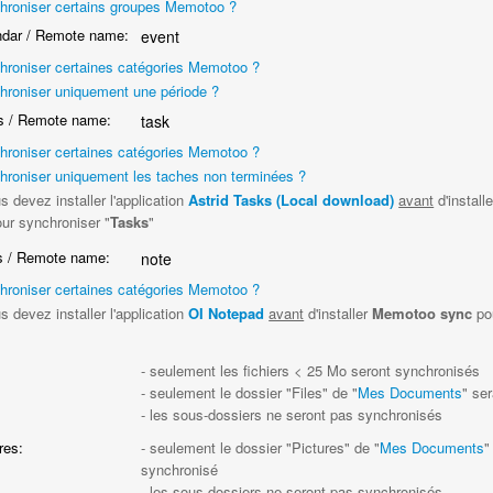
hroniser certains groupes Memotoo ?
dar / Remote name:
event
hroniser certaines catégories Memotoo ?
hroniser uniquement une période ?
 / Remote name:
task
hroniser certaines catégories Memotoo ?
hroniser uniquement les taches non terminées ?
s devez installer l'application
Astrid Tasks (Local download)
avant
d'install
ur synchroniser "
Tasks
"
 / Remote name:
note
hroniser certaines catégories Memotoo ?
s devez installer l'application
OI Notepad
avant
d'installer
Memotoo sync
po
"
:
- seulement les fichiers < 25 Mo seront synchronisés
- seulement le dossier "Files" de "
Mes Documents
" se
- les sous-dossiers ne seront pas synchronisés
res:
- seulement le dossier "Pictures" de "
Mes Documents
"
synchronisé
- les sous-dossiers ne seront pas synchronisés