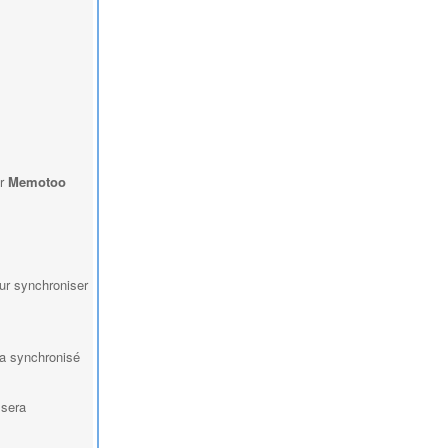
er
Memotoo
ur synchroniser
ra synchronisé
 sera