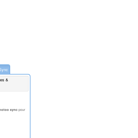
Sync
es &
otoo sync
pour