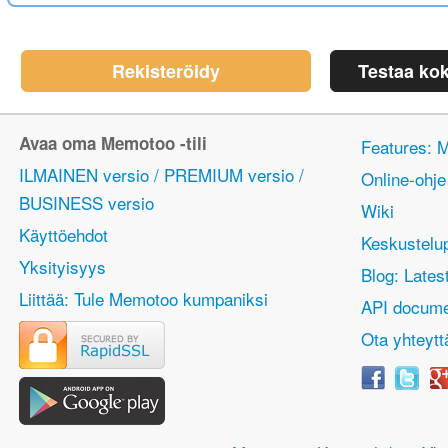
Rekisteröidy
Testaa ko
Avaa oma Memotoo -tili
Features: 
ILMAINEN versio / PREMIUM versio /
Online-ohje
BUSINESS versio
Wiki
Käyttöehdot
Keskustelu
Yksityisyys
Blog: Lates
Liittää: Tule Memotoo kumpaniksi
API docume
Ota yhteytt