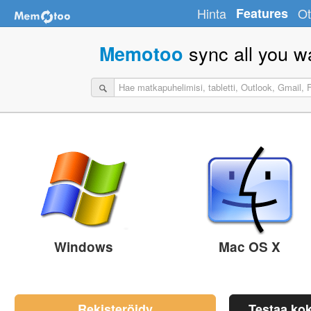
Hinta
Features
Ot
sync all you w
Memotoo
Windows
Mac OS X
Rekisteröidy
Testaa ko