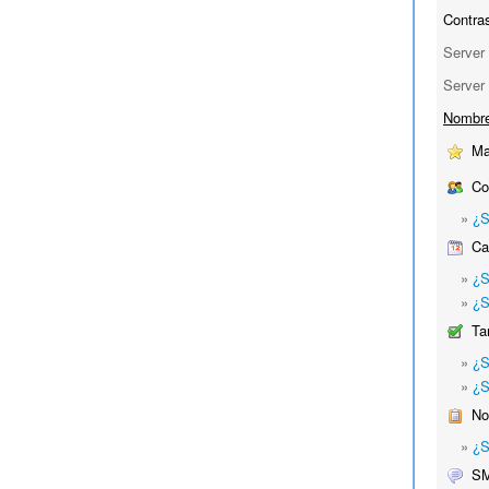
Contra
Server 
Server 
Nombre 
Ma
Co
»
¿S
Cal
»
¿S
»
¿S
Ta
»
¿S
»
¿S
No
»
¿S
S