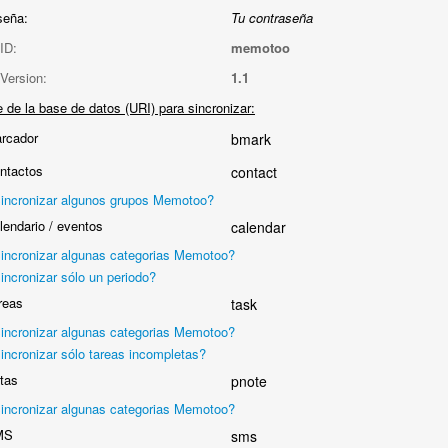
seña:
Tu contraseña
ID:
memotoo
Version:
1.1
de la base de datos (URI) para sincronizar:
rcador
bmark
ntactos
contact
incronizar algunos grupos Memotoo?
endario / eventos
calendar
incronizar algunas categorias Memotoo?
incronizar sólo un periodo?
reas
task
incronizar algunas categorias Memotoo?
incronizar sólo tareas incompletas?
tas
pnote
incronizar algunas categorias Memotoo?
MS
sms