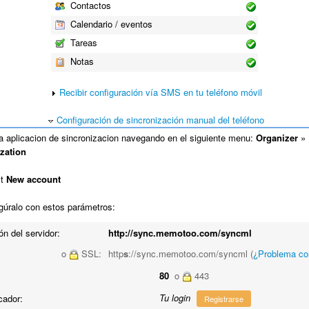
Contactos
Calendario / eventos
Tareas
Notas
Recibir configuración vía SMS en tu teléfono móvil
Configuración de sincronización manual del teléfono
a aplicacion de sincronizacion navegando en el siguiente menu:
Organizer
»
zation
ct
New account
gúralo con estos parámetros:
ón del servidor:
http://sync.memotoo.com/syncml
o
SSL:
http
s
://sync.memotoo.com/syncml (
¿Problema c
80
o
443
Tu login
icador:
Registrarse