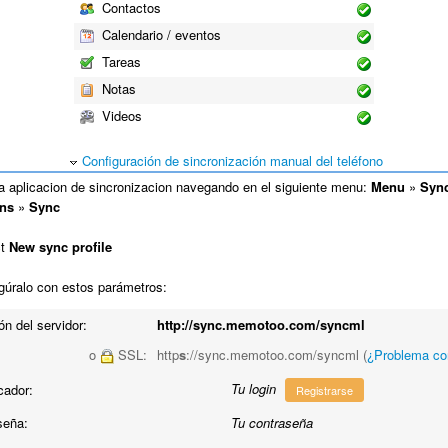
Contactos
Calendario / eventos
Tareas
Notas
Videos
Configuración de sincronización manual del teléfono
a aplicacion de sincronizacion navegando en el siguiente menu:
Menu
»
Syn
ons
»
Sync
ct
New sync profile
gúralo con estos parámetros:
ón del servidor:
http://sync.memotoo.com/syncml
o
SSL:
http
s
://sync.memotoo.com/syncml (
¿Problema c
Tu login
icador:
Registrarse
seña:
Tu contraseña