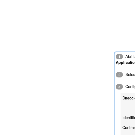
Abri l
1
Applicati
Sele
2
Confi
3
Direcci
Identif
Contra