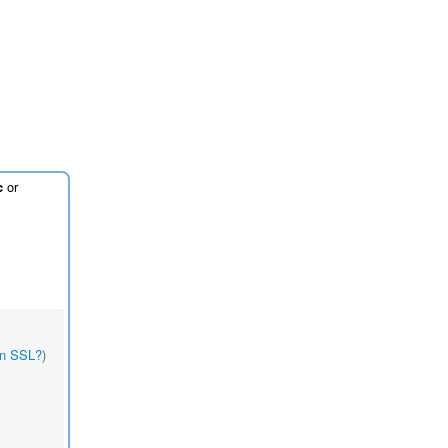
c
or
on SSL?
)