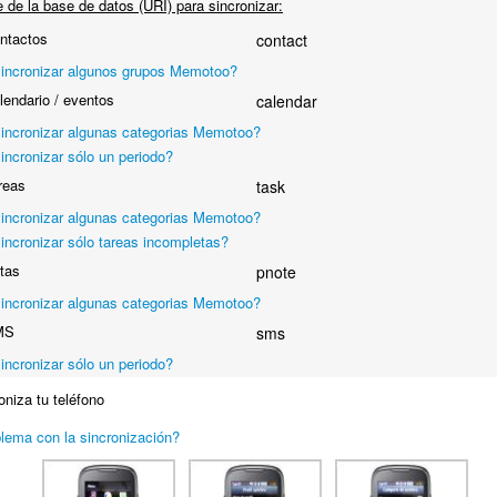
de la base de datos (URI) para sincronizar:
ntactos
contact
incronizar algunos grupos Memotoo?
endario / eventos
calendar
incronizar algunas categorias Memotoo?
incronizar sólo un periodo?
reas
task
incronizar algunas categorias Memotoo?
incronizar sólo tareas incompletas?
tas
pnote
incronizar algunas categorias Memotoo?
MS
sms
incronizar sólo un periodo?
niza tu teléfono
lema con la sincronización?