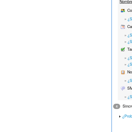
Nombre 
Co
»
¿S
Cal
»
¿S
»
¿S
Ta
»
¿S
»
¿S
No
»
¿S
S
»
¿S
Sincro
4
¿Prob