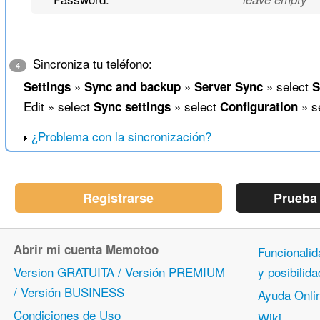
Sincroniza tu teléfono:
4
»
»
» select
Settings
Sync and backup
Server Sync
S
Edit » select
» select
» s
Sync settings
Configuration
¿Problema con la sincronización?
Registrarse
Prueba
Abrir mi cuenta Memotoo
Funcionalid
Version GRATUITA / Versión PREMIUM
y posibili
/ Versión BUSINESS
Ayuda Onli
Condiciones de Uso
Wiki