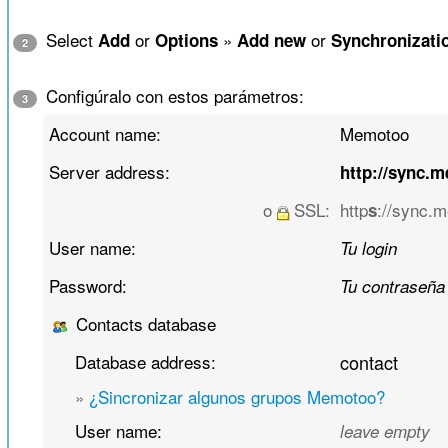
Select
or
»
or
Add
Options
Add new
Synchronizati
2
Configúralo con estos parámetros:
3
Account name:
Memotoo
Server address:
http://sync.
o
SSL:
http
://sync.
s
User name:
Tu login
Password:
Tu contraseña
Contacts database
Database address:
contact
»
¿Sincronizar algunos grupos Memotoo?
User name:
leave empty