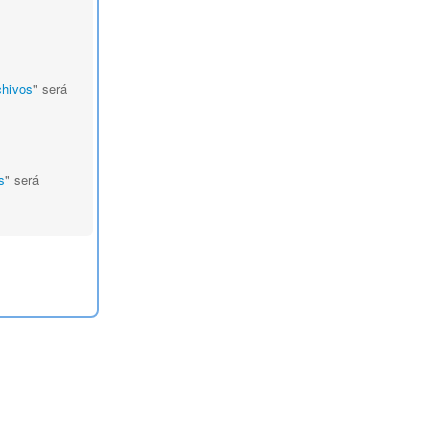
s
chivos
" será
s
" será