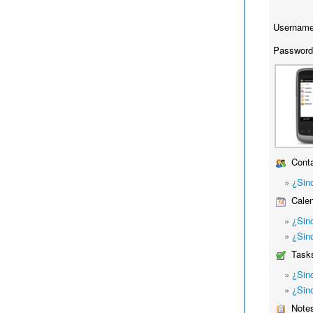
Username
Password
Conta
»
¿Sin
Calen
»
¿Sin
»
¿Sinc
Task
»
¿Sin
»
¿Sin
Note