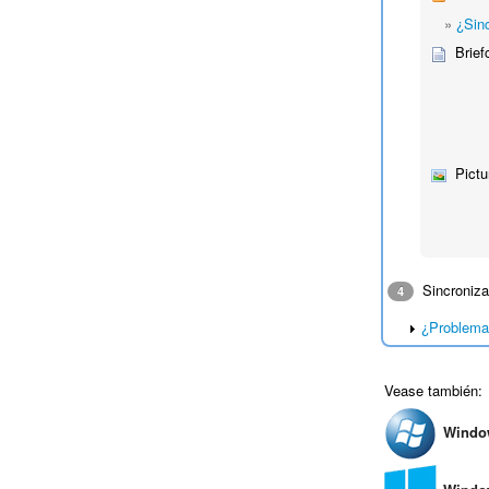
»
¿Sin
Brief
Pictu
Sincroniza
4
¿Problema 
Vease también:
Windo