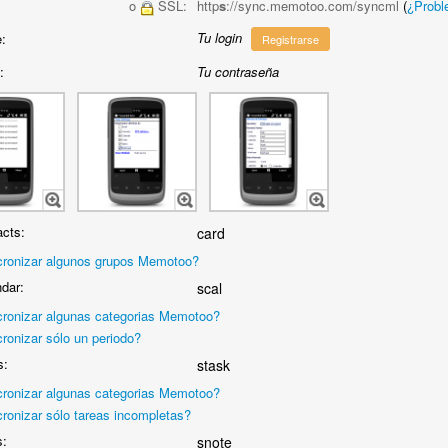
o
SSL:
http
s
://sync.memotoo.com/syncml
(
¿Prob
Tu login
:
Registrarse
:
Tu contraseña
cts:
card
cronizar algunos grupos Memotoo?
dar:
scal
cronizar algunas categorias Memotoo?
ronizar sólo un periodo?
s:
stask
cronizar algunas categorias Memotoo?
cronizar sólo tareas incompletas?
s:
snote