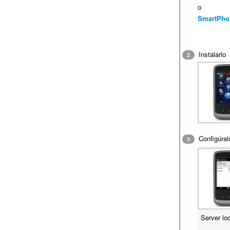
o
SmartPho
Instalarlo
2
Configúral
3
Server lo