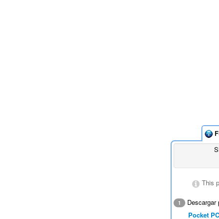
F
S
This 
Descargar 
1
Pocket P