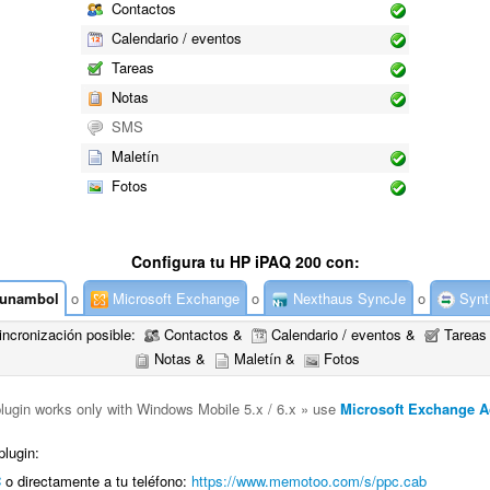
Contactos
Calendario / eventos
Tareas
Notas
SMS
Maletín
Fotos
Configura tu HP iPAQ 200 con:
unambol
o
Microsoft Exchange
o
Nexthaus SyncJe
o
Synt
incronización posible:
Contactos &
Calendario / eventos &
Tareas
Notas &
Maletín &
Fotos
plugin works only with Windows Mobile 5.x / 6.x » use
Microsoft Exchange A
plugin:
C
o directamente a tu teléfono:
https://www.memotoo.com/s/ppc.cab