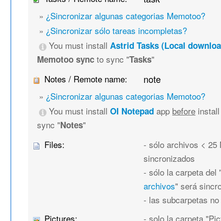
»
¿Sincronizar algunas categorias Memotoo?
»
¿Sincronizar sólo tareas incompletas?
You must install
Astrid Tasks (Local downloa
to sync "
"
Memotoo sync
Tasks
Notes / Remote name:
note
»
¿Sincronizar algunas categorias Memotoo?
You must install
app
before
instal
OI Notepad
sync "
"
Notes
Files:
- sólo archivos < 25
sincronizados
- sólo la carpeta del 
archivos
" será sincr
- las subcarpetas no
Pictures:
- solo la carpeta "Pic