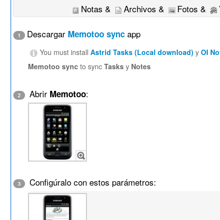
Notas &
Archivos &
Fotos &
Descargar
app
Memotoo sync
1
You must install
Astrid Tasks (Local download)
y
OI No
Memotoo sync
to sync
Tasks
y
Notes
Abrir
:
Memotoo
2
Configúralo con estos parámetros:
3