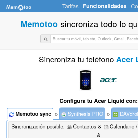
Tarifas
Funcionalidades
Co
sincroniza todo lo q
Memotoo
Sincroniza tu teléfono
Acer 
Configura tu Acer Liquid con:
o
Synthesis PRO
o
DAVdro
Memotoo sync
Sincronización posible:
Contactos &
Calendario 
&