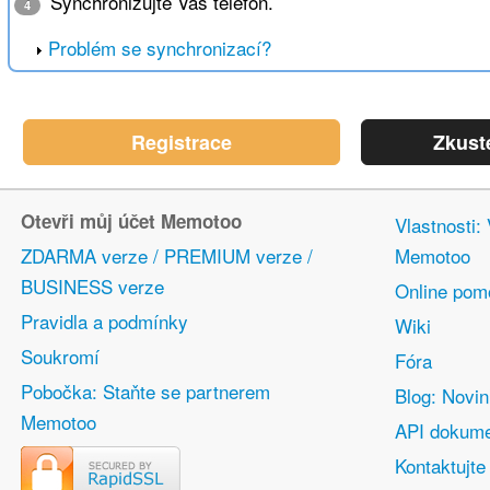
Synchronizujte Váš telefon.
4
Problém se synchronizací?
Registrace
Zkust
Otevři můj účet Memotoo
Vlastnosti:
ZDARMA verze / PREMIUM verze /
Memotoo
BUSINESS verze
Online pom
Pravidla a podmínky
Wiki
Soukromí
Fóra
Pobočka: Staňte se partnerem
Blog: Novi
Memotoo
API dokume
Kontaktujte