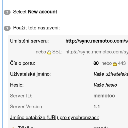
Select
New account
2
Použít toto nastavení:
3
Umístění serveru:
http://sync.memotoo.com/
nebo
SSL:
http
://sync.memotoo.com/s
s
Číslo portu:
nebo
443
80
Uživatelské jméno:
Vaše uživatelské
Heslo:
Vaše heslo
Server ID:
memotoo
Server Version:
1.1
Jméno databáze (URI) pro synchronizaci:
Záložky