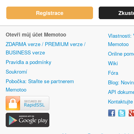
Registrace
Zkust
Otevři můj účet Memotoo
Vlastnosti:
ZDARMA verze / PREMIUM verze /
Memotoo
BUSINESS verze
Online pom
Pravidla a podmínky
Wiki
Soukromí
Fóra
Pobočka: Staňte se partnerem
Blog: Novi
Memotoo
API dokume
Kontaktujte