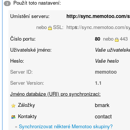
Použít toto nastavení:
3
Umístění serveru:
http://sync.memotoo.com/
nebo
SSL:
http
://sync.memotoo.com/s
s
Číslo portu:
nebo
443
80
Uživatelské jméno:
Vaše uživatelské
Heslo:
Vaše heslo
Server ID:
memotoo
Server Version:
1.1
Jméno databáze (URI) pro synchronizaci:
Záložky
bmark
Kontakty
contact
»
Synchronizovat některé Memotoo skupiny?