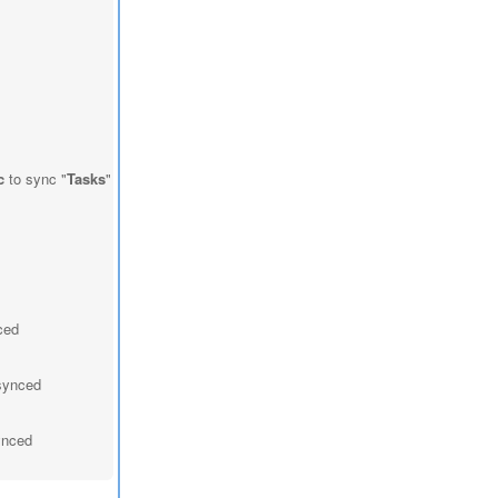
c
to sync "
Tasks
"
ced
 synced
synced