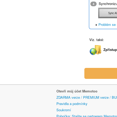
Synchronizuj
4
Problém se 
Viz. také:
Zpřístu
Otevři můj účet Memotoo
ZDARMA verze / PREMIUM verze / BU
Pravidla a podmínky
Soukromí
Pobočka: Staňte se partnerem Memoto