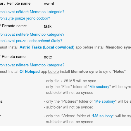
ar / Remote name:
event
onizovat některé Memotoo kategorie?
onizujte pouze jedno období?
/ Remote name:
task
onizovat některé Memotoo kategorie?
onizovat pouze nedokončené úkoly?
ust install
Astrid Tasks (Local download)
app
before
install
Memotoo syn
/ Remote name:
note
onizovat některé Memotoo kategorie?
ust install
OI Notepad
app
before
install
Memotoo sync
to sync "
Notes
"
- only file < 25 MB will be sync
- only the "Files" folder of "
Mé soubory
" will be syn
- subfolder will not be synced
s:
- only the "Pictures" folder of "
Mé soubory
" will be
- subfolder will not be synced
:
- only the "Videos" folder of "
Mé soubory
" will be 
- subfolder will not be synced