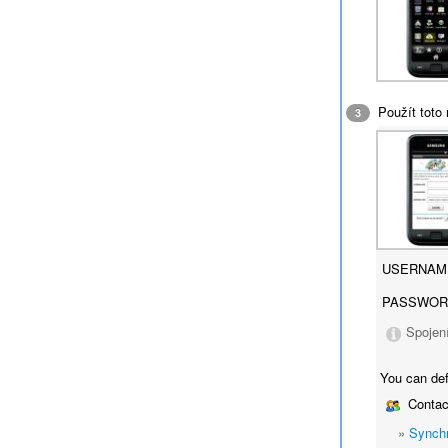
Použít toto 
3
USERNAM
PASSWOR
Spojen
You can def
Contac
»
Synchr