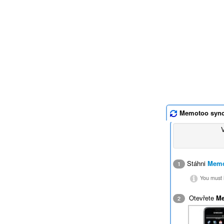
Memotoo syn
Stáhni
Memo
1
You must i
Otevřete
M
2