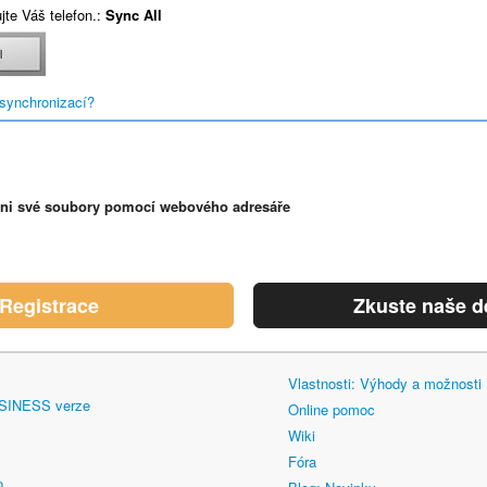
te Váš telefon.:
Sync All
synchronizací?
pni své soubory pomocí webového adresáře
Registrace
Zkuste naše 
Vlastnosti: Výhody a možnost
SINESS verze
Online pomoc
Wiki
Fóra
o