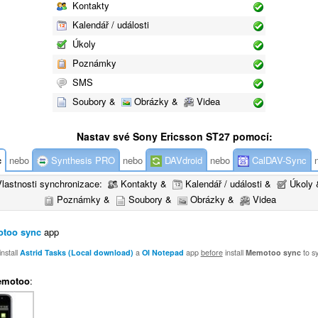
Kontakty
Kalendář / události
Úkoly
Poznámky
SMS
Soubory &
Obrázky &
Videa
Nastav své Sony Ericsson ST27 pomocí:
c
nebo
Synthesis PRO
nebo
DAVdroid
nebo
CalDAV-Sync
n
Vlastnosti synchronizace:
Kontakty &
Kalendář / události &
Úkoly 
Poznámky &
Soubory &
Obrázky &
Videa
too sync
app
nstall
Astrid Tasks (Local download)
a
OI Notepad
app
before
install
Memotoo sync
to s
emotoo
: