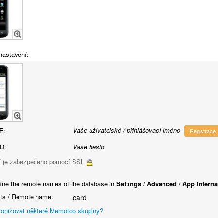
nastavení:
Vaše uživatelské / přihlášovací jméno
E:
Registrace
D:
Vaše heslo
í je zabezpečeno pomocí SSL
ine the remote names of the database in
Settings
/
Advanced
/
App Interna
ts / Remote name:
card
onizovat některé Memotoo skupiny?