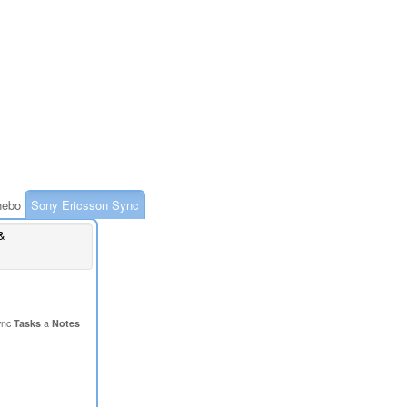
ebo
Sony Ericsson Sync
&
ync
Tasks
a
Notes