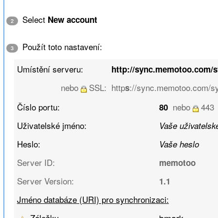
Select
New account
2
Použít toto nastavení:
3
Umístění serveru:
http://sync.memotoo.com/
nebo
SSL:
http
://sync.memotoo.com/s
s
Číslo portu:
nebo
443
80
Uživatelské jméno:
Vaše uživatelské
Heslo:
Vaše heslo
Server ID:
memotoo
Server Version:
1.1
Jméno databáze (URI) pro synchronizaci:
Záložky