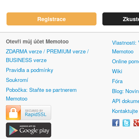
Registrace
Zkust
Otevři můj účet Memotoo
Vlastnosti:
ZDARMA verze / PREMIUM verze /
Memotoo
BUSINESS verze
Online pom
Pravidla a podmínky
Wiki
Soukromí
Fóra
Pobočka: Staňte se partnerem
Blog: Novi
Memotoo
API dokume
Kontaktujte