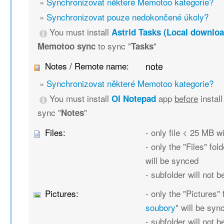
»
Synchronizovat některé Memotoo kategorie?
»
Synchronizovat pouze nedokončené úkoly?
You must install
Astrid Tasks (Local downloa
to sync "
"
Memotoo sync
Tasks
Notes / Remote name:
note
»
Synchronizovat některé Memotoo kategorie?
You must install
app
before
instal
OI Notepad
sync "
"
Notes
Files:
- only file < 25 MB w
- only the "Files" fold
will be synced
- subfolder will not 
Pictures:
- only the "Pictures" 
soubory
" will be syn
- subfolder will not 