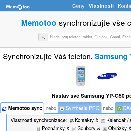
Ceny
Vlastnosti
Konta
synchronizujte vše c
Memotoo
Synchronizujte Váš telefon.
Samsung Y
Nastav své Samsung YP-G50 p
nebo
Synthesis PRO
nebo
DAV
Memotoo sync
Vlastnosti synchronizace:
Kontakty &
Kalendář / 
Poznámky &
Soubory &
Obrázky 