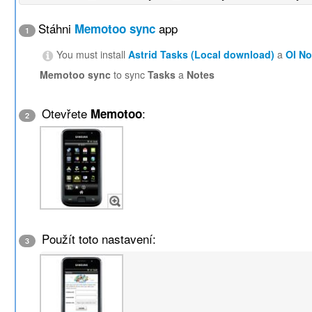
Stáhni
app
Memotoo sync
1
You must install
Astrid Tasks (Local download)
a
OI N
Memotoo sync
to sync
Tasks
a
Notes
Otevřete
:
Memotoo
2
Použít toto nastavení:
3