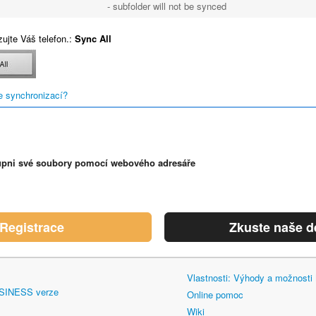
- subfolder will not be synced
ujte Váš telefon.:
Sync All
e synchronizací?
upni své soubory pomocí webového adresáře
Registrace
Zkuste naše 
Vlastnosti: Výhody a možnost
SINESS verze
Online pomoc
Wiki