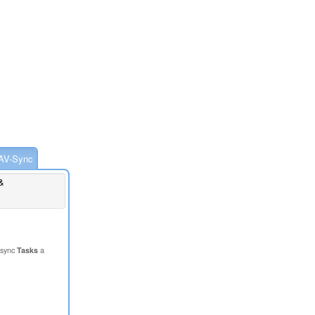
AV-Sync
&
 sync
Tasks
a