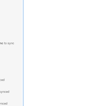
nc
to sync
nced
 synced
synced