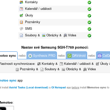
Kontakty
Kalendář / události
Úkoly
Poznámky
SMS
Soubory &
Obrázky &
Videa
Nastav své Samsung SGH-T769 pomocí:
otoo sync
nebo
Synthesis PRO
nebo
DAVdroid
nebo
CalD
Vlastnosti synchronizace:
Kontakty &
Kalendář / události &
Úkoly 
Poznámky &
Soubory &
Obrázky &
Videa
otoo sync
app
 install
Astrid Tasks (Local download)
a
OI Notepad
app
before
install
Memotoo sync
to
Memotoo
: