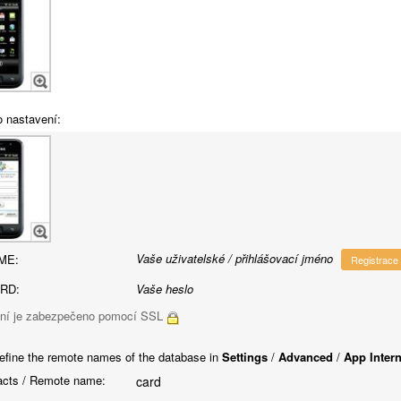
o nastavení:
Vaše uživatelské / přihlášovací jméno
ME:
Registrace
RD:
Vaše heslo
ní je zabezpečeno pomocí SSL
efine the remote names of the database in
Settings
/
Advanced
/
App Inter
cts / Remote name:
card