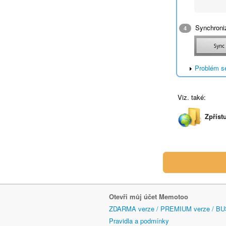
Synchroniz
4
Problém s
Viz. také:
Zpříst
Otevři můj účet Memotoo
ZDARMA verze / PREMIUM verze / BU
Pravidla a podmínky