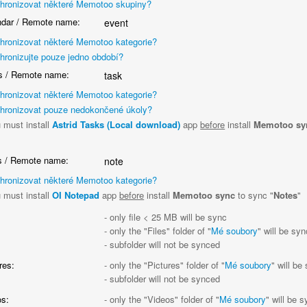
hronizovat některé Memotoo skupiny?
dar / Remote name:
event
hronizovat některé Memotoo kategorie?
hronizujte pouze jedno období?
 / Remote name:
task
hronizovat některé Memotoo kategorie?
hronizovat pouze nedokončené úkoly?
 must install
Astrid Tasks (Local download)
app
before
install
Memotoo sy
"
 / Remote name:
note
hronizovat některé Memotoo kategorie?
 must install
OI Notepad
app
before
install
Memotoo sync
to sync "
Notes
"
:
- only file < 25 MB will be sync
- only the "Files" folder of "
Mé soubory
" will be sy
- subfolder will not be synced
res:
- only the "Pictures" folder of "
Mé soubory
" will be
- subfolder will not be synced
s:
- only the "Videos" folder of "
Mé soubory
" will be 