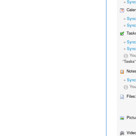
»
Sync
Calen
»
Sync
»
Sync
Tasks
»
Sync
»
Sync
You
"
Tasks
Notes
»
Sync
You
Files
Pictu
Video