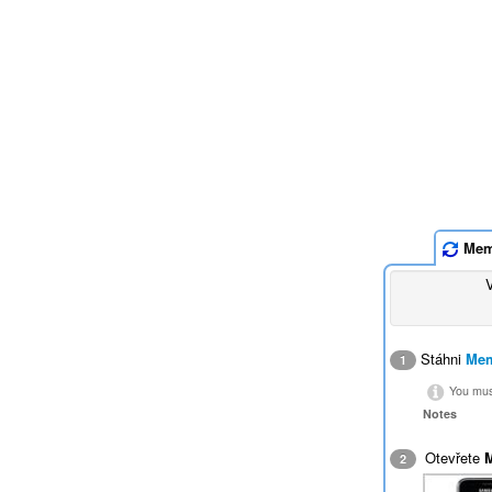
Mem
Stáhni
Mem
1
You must
Notes
Otevřete
2