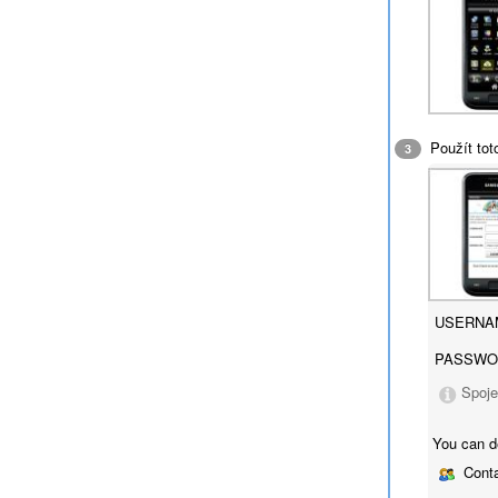
Použít tot
3
USERNA
PASSWO
Spoje
You can d
Conta