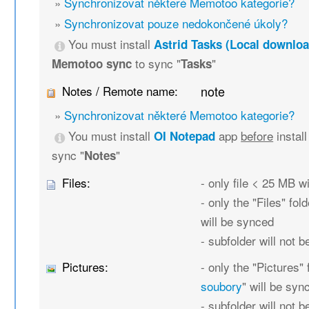
»
Synchronizovat některé Memotoo kategorie?
»
Synchronizovat pouze nedokončené úkoly?
You must install
Astrid Tasks (Local downloa
to sync "
"
Memotoo sync
Tasks
Notes / Remote name:
note
»
Synchronizovat některé Memotoo kategorie?
You must install
app
before
instal
OI Notepad
sync "
"
Notes
Files:
- only file < 25 MB w
- only the "Files" fold
will be synced
- subfolder will not 
Pictures:
- only the "Pictures" 
soubory
" will be syn
- subfolder will not 