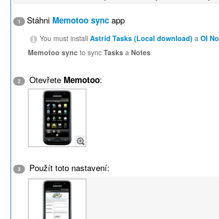
Stáhni
app
Memotoo sync
1
You must install
Astrid Tasks (Local download)
a
OI N
Memotoo sync
to sync
Tasks
a
Notes
Otevřete
:
Memotoo
2
Použít toto nastavení:
3