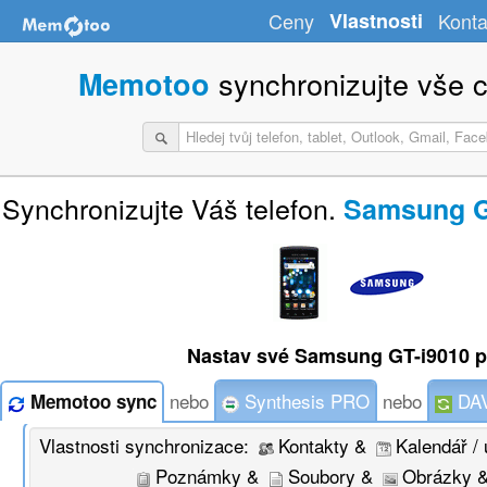
Ceny
Vlastnosti
Konta
synchronizujte vše c
Memotoo
Synchronizujte Váš telefon.
Samsung GT
Nastav své Samsung GT-i9010 
nebo
Synthesis PRO
nebo
DAV
Memotoo sync
Vlastnosti synchronizace:
Kontakty &
Kalendář / 
Poznámky &
Soubory &
Obrázky 