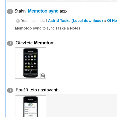
Stáhni
app
Memotoo sync
1
You must install
Astrid Tasks (Local download)
a
OI N
Memotoo sync
to sync
Tasks
a
Notes
Otevřete
:
Memotoo
2
Použít toto nastavení:
3