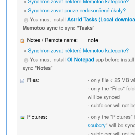
»
Synchronizovat některé Memotoo kategorie?
»
Synchronizovat pouze nedokončené úkoly?
You must install
Astrid Tasks (Local downloa
to sync "
"
Memotoo sync
Tasks
Notes / Remote name:
note
»
Synchronizovat některé Memotoo kategorie?
You must install
app
before
instal
OI Notepad
sync "
"
Notes
Files:
- only file < 25 MB w
- only the "Files" fold
will be synced
- subfolder will not 
Pictures:
- only the "Pictures" 
soubory
" will be syn
- subfolder will not 