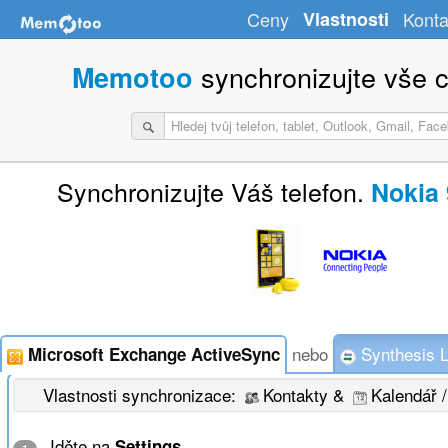
Ceny
Vlastnosti
Konta
synchronizujte vše c
Memotoo
Synchronizujte Váš telefon.
Nokia 
nebo
Synthesis L
Microsoft Exchange ActiveSync
Vlastnosti synchronizace:
Kontakty &
Kalendář /
Jděte na
Settings