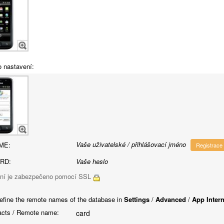
o nastavení:
Vaše uživatelské / přihlášovací jméno
ME:
Registrace
RD:
Vaše heslo
ní je zabezpečeno pomocí SSL
efine the remote names of the database in
Settings
/
Advanced
/
App Inter
cts / Remote name:
card