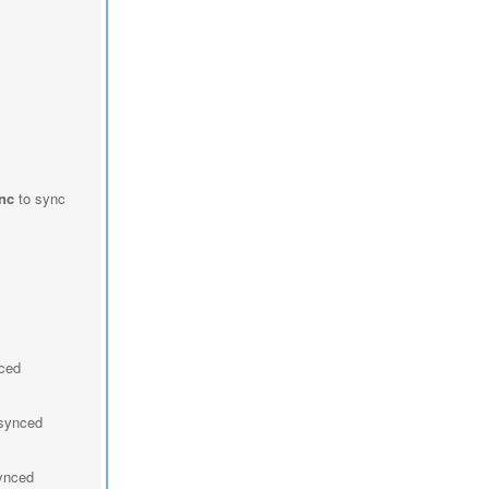
nc
to sync
nced
 synced
synced