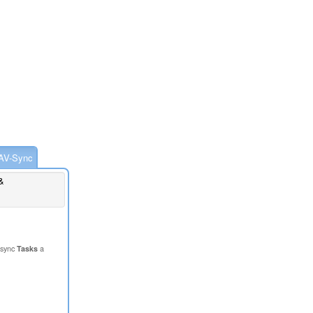
AV-Sync
&
 sync
Tasks
a