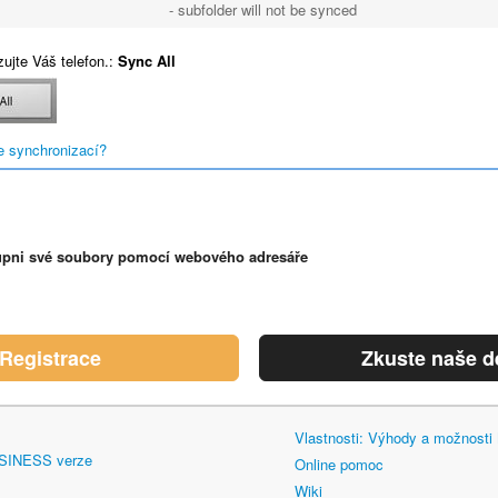
- subfolder will not be synced
ujte Váš telefon.:
Sync All
e synchronizací?
upni své soubory pomocí webového adresáře
Registrace
Zkuste naše 
Vlastnosti: Výhody a možnost
SINESS verze
Online pomoc
Wiki