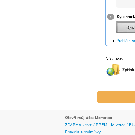
Synchroniz
4
Problém s
Viz. také:
Zpříst
Otevři můj účet Memotoo
ZDARMA verze / PREMIUM verze / BU
Pravidla a podmínky