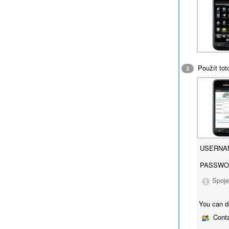
Použít tot
3
USERNA
PASSWO
Spoje
You can d
Conta