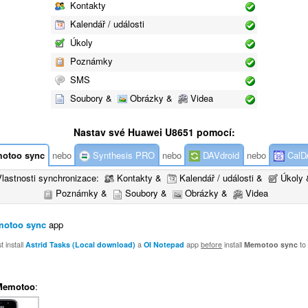
Kontakty
Kalendář / události
Úkoly
Poznámky
SMS
Soubory &
Obrázky &
Videa
Nastav své Huawei U8651 pomocí:
otoo sync
nebo
Synthesis PRO
nebo
DAVdroid
nebo
CalD
Vlastnosti synchronizace:
Kontakty &
Kalendář / události &
Úkoly 
Poznámky &
Soubory &
Obrázky &
Videa
otoo sync
app
 install
Astrid Tasks (Local download)
a
OI Notepad
app
before
install
Memotoo sync
to
Memotoo
: