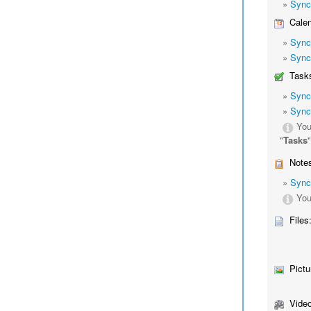
»
Sync
Calen
»
Sync
»
Sync
Tasks
»
Sync
»
Sync
You
"
Tasks
Notes
»
Sync
You
Files
Pictu
Video