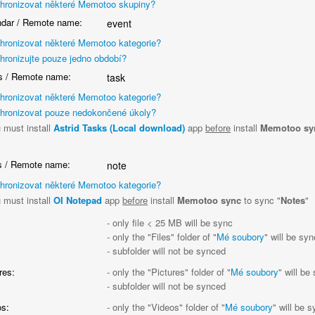
hronizovat některé Memotoo skupiny?
dar / Remote name:
event
hronizovat některé Memotoo kategorie?
hronizujte pouze jedno období?
 / Remote name:
task
hronizovat některé Memotoo kategorie?
hronizovat pouze nedokončené úkoly?
 must install
Astrid Tasks (Local download)
app
before
install
Memotoo sy
"
 / Remote name:
note
hronizovat některé Memotoo kategorie?
 must install
OI Notepad
app
before
install
Memotoo sync
to sync "
Notes
"
:
- only file < 25 MB will be sync
- only the "Files" folder of "
Mé soubory
" will be sy
- subfolder will not be synced
res:
- only the "Pictures" folder of "
Mé soubory
" will be
- subfolder will not be synced
s:
- only the "Videos" folder of "
Mé soubory
" will be 