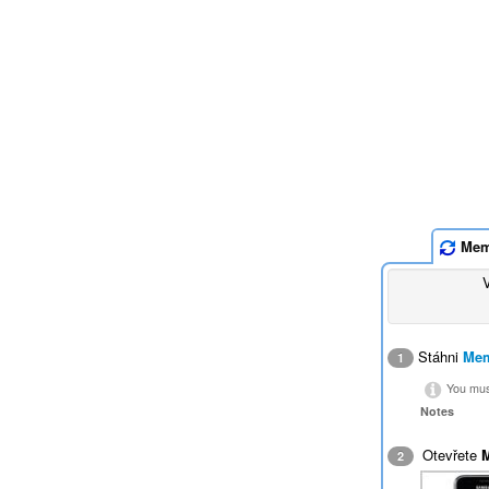
Mem
Stáhni
Mem
1
You must
Notes
Otevřete
2