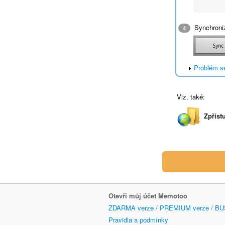
Synchroniz
4
Problém s
Viz. také:
Zpříst
Otevři můj účet Memotoo
ZDARMA verze / PREMIUM verze / BU
Pravidla a podmínky