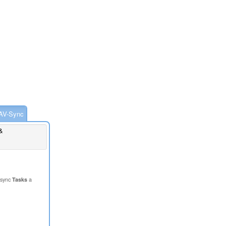
AV-Sync
&
 sync
Tasks
a