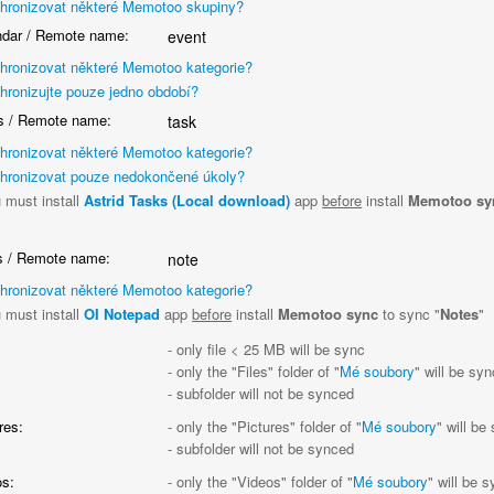
hronizovat některé Memotoo skupiny?
dar / Remote name:
event
hronizovat některé Memotoo kategorie?
hronizujte pouze jedno období?
 / Remote name:
task
hronizovat některé Memotoo kategorie?
hronizovat pouze nedokončené úkoly?
 must install
Astrid Tasks (Local download)
app
before
install
Memotoo sy
"
 / Remote name:
note
hronizovat některé Memotoo kategorie?
 must install
OI Notepad
app
before
install
Memotoo sync
to sync "
Notes
"
:
- only file < 25 MB will be sync
- only the "Files" folder of "
Mé soubory
" will be sy
- subfolder will not be synced
res:
- only the "Pictures" folder of "
Mé soubory
" will be
- subfolder will not be synced
s:
- only the "Videos" folder of "
Mé soubory
" will be 