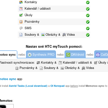
Kontakty
Kalendář / události
Úkoly
Poznámky
SMS
Soubory &
Obrázky &
Videa
Nastav své HTC myTouch pomocí:
otoo sync
nebo
Synthesis PRO
nebo
DAVdroid
nebo
CalD
Vlastnosti synchronizace:
Kontakty &
Kalendář / události &
Úkoly 
Poznámky &
Soubory &
Obrázky &
Videa
otoo sync
app
 install
Astrid Tasks (Local download)
a
OI Notepad
app
before
install
Memotoo sync
to
Memotoo
: