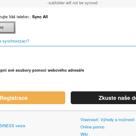
- subfolder will not be synced
ujte Váš telefon.:
Sync All
e synchronizací?
upni své soubory pomocí webového adresáře
Registrace
Zkuste naše 
Vlastnosti: Výhody a možnost
SINESS verze
Online pomoc
Wiki