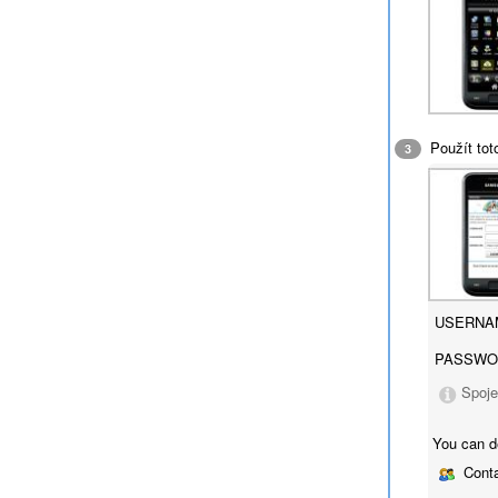
Použít tot
3
USERNA
PASSWO
Spoje
You can d
Conta