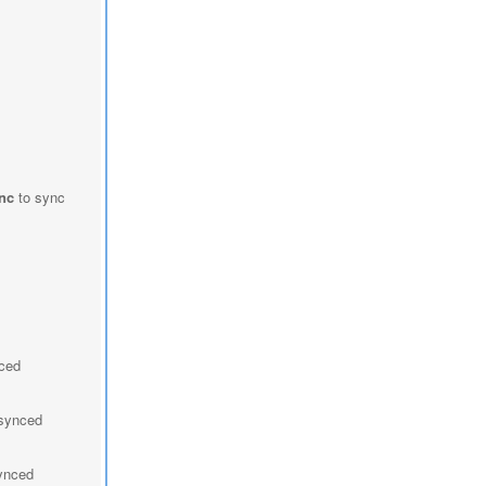
nc
to sync
nced
 synced
synced