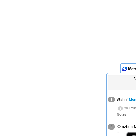
Mem
Stáhni
Mem
1
You must
Notes
Otevřete
2