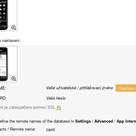
o nastavení:
Vaše uživatelské / přihlášovací jméno
ME:
Registrace
RD:
Vaše heslo
ní je zabezpečeno pomocí SSL
efine the remote names of the database in
Settings
/
Advanced
/
App Inter
cts / Remote name:
card