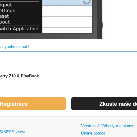
e synchronizací?
erry Z10 & PlayBook
Registrace
Zkuste naše 
Vlastnosti: Výhody a možnost
SINESS verze
Online pomoc