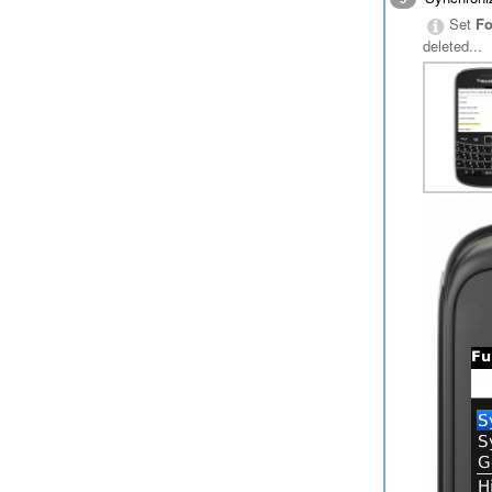
Set
Fo
deleted...