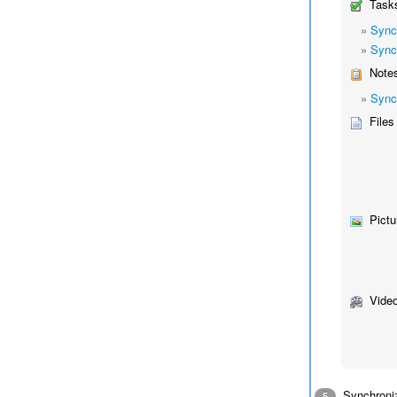
Tasks
»
Sync
»
Sync
Notes
»
Sync
Files
Pictu
Video
Synchroniz
5