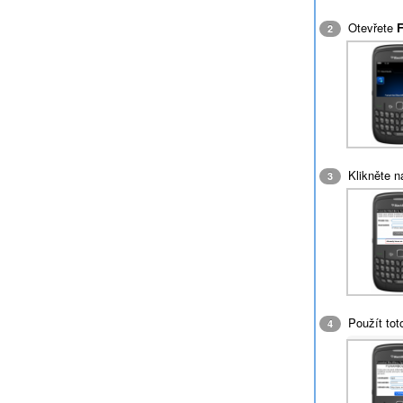
Otevřete
2
Klikněte 
3
Použít tot
4