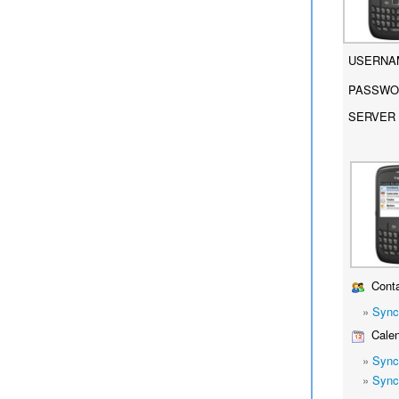
USERNA
PASSWO
SERVER 
Conta
»
Sync
Calen
»
Sync
»
Sync