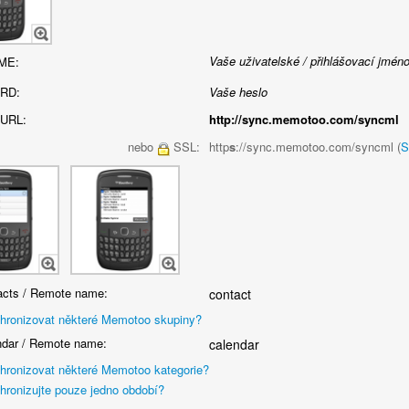
Vaše uživatelské / přihlášovací jmén
ME:
RD:
Vaše heslo
URL:
http://sync.memotoo.com/syncml
nebo
SSL:
http
s
://sync.memotoo.com/syncml (
S
cts / Remote name:
contact
hronizovat některé Memotoo skupiny?
dar / Remote name:
calendar
hronizovat některé Memotoo kategorie?
hronizujte pouze jedno období?