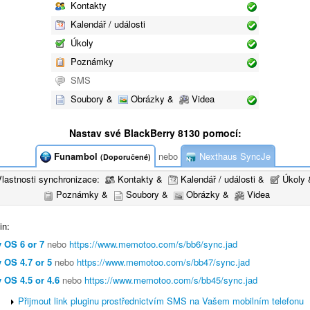
Kontakty
Kalendář / události
Úkoly
Poznámky
SMS
Soubory &
Obrázky &
Videa
Nastav své BlackBerry 8130 pomocí:
Funambol
nebo
Nexthaus SyncJe
(Doporučené)
Vlastnosti synchronizace:
Kontakty &
Kalendář / události &
Úkoly 
Poznámky &
Soubory &
Obrázky &
Videa
in:
 OS 6 or 7
nebo
https://www.memotoo.com/s/bb6/sync.jad
 OS 4.7 or 5
nebo
https://www.memotoo.com/s/bb47/sync.jad
 OS 4.5 or 4.6
nebo
https://www.memotoo.com/s/bb45/sync.jad
Přijmout link pluginu prostřednictvím SMS na Vašem mobilním telefonu