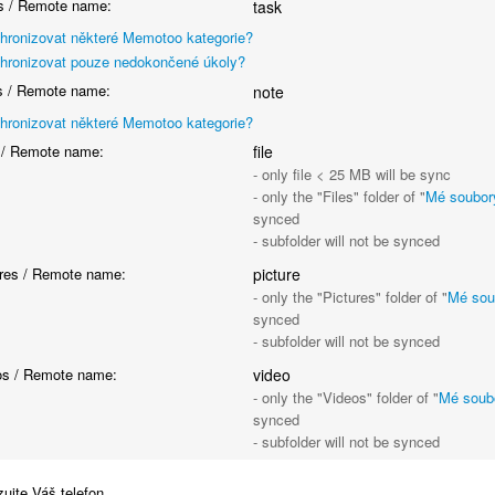
 / Remote name:
task
hronizovat některé Memotoo kategorie?
hronizovat pouze nedokončené úkoly?
 / Remote name:
note
hronizovat některé Memotoo kategorie?
 / Remote name:
file
- only file < 25 MB will be sync
- only the "Files" folder of "
Mé soubor
synced
- subfolder will not be synced
res / Remote name:
picture
- only the "Pictures" folder of "
Mé sou
synced
- subfolder will not be synced
s / Remote name:
video
- only the "Videos" folder of "
Mé soub
synced
- subfolder will not be synced
ujte Váš telefon.