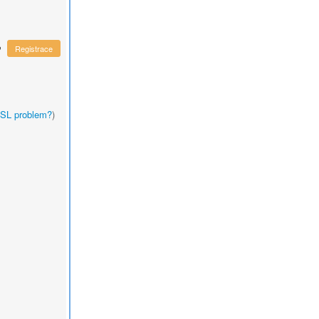
o
Registrace
SL problem?
)