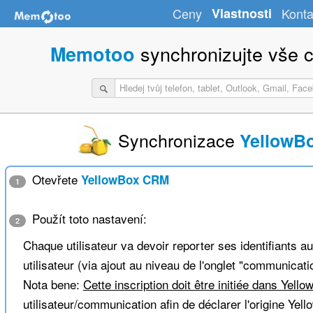
Ceny
Vlastnosti
Konta
synchronizujte vše c
Memotoo
Synchronizace
YellowB
Otevřete
YellowBox CRM
1
Použít toto nastavení:
2
Chaque utilisateur va devoir reporter ses identifiants a
utilisateur (via ajout au niveau de l'onglet "communicati
Nota bene:
Cette inscription doit être initiée dans Yell
utilisateur/communication afin de déclarer l'origine Ye