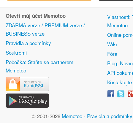
Otevři můj účet Memotoo
Vlastnosti:
ZDARMA verze / PREMIUM verze /
Memotoo
BUSINESS verze
Online pom
Pravidla a podmínky
Wiki
Soukromí
Fóra
Pobočka: Staňte se partnerem
Blog: Novi
Memotoo
API dokume
Kontaktujte
© 2001-2026
Memotoo
-
Pravidla a podmínky