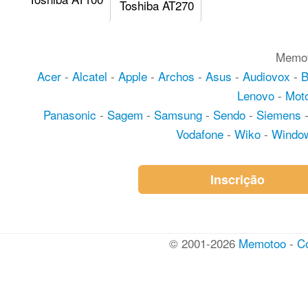
Toshiba AT270
Memot
Acer
-
Alcatel
-
Apple
-
Archos
-
Asus
-
Audiovox
-
Lenovo
-
Moto
Panasonic
-
Sagem
-
Samsung
-
Sendo
-
Siemens
Vodafone
-
Wiko
-
Windo
Inscrição
© 2001-2026
Memotoo
-
C