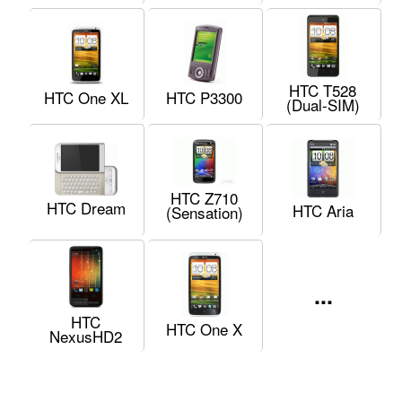
HTC T528
HTC One XL
HTC P3300
(Dual-SIM)
HTC Z710
HTC Dream
HTC Aria
(Sensation)
...
HTC
HTC One X
NexusHD2