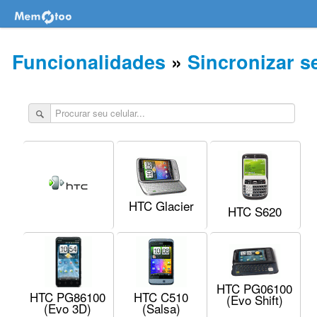
Funcionalidades
»
Sincronizar s
HTC Glacier
HTC S620
HTC PG06100
HTC PG86100
HTC C510
(Evo Shift)
(Evo 3D)
(Salsa)