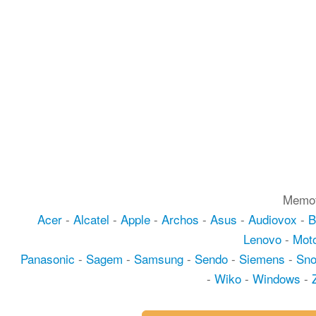
Memot
Acer
-
Alcatel
-
Apple
-
Archos
-
Asus
-
Audiovox
-
B
Lenovo
-
Moto
Panasonic
-
Sagem
-
Samsung
-
Sendo
-
Siemens
-
Sn
-
Wiko
-
Windows
-