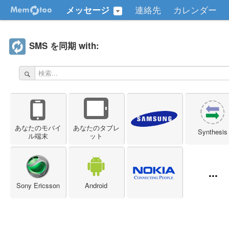
連絡先
カレンダー
メッセージ
SMS を同期 with:
あなたのモバイ
あなたのタブレ
Synthesis
ル端末
ット
...
Sony Ericsson
Android