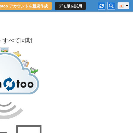
motoo アカウントを新規作成
デモ版を試用
o
すべて同期!