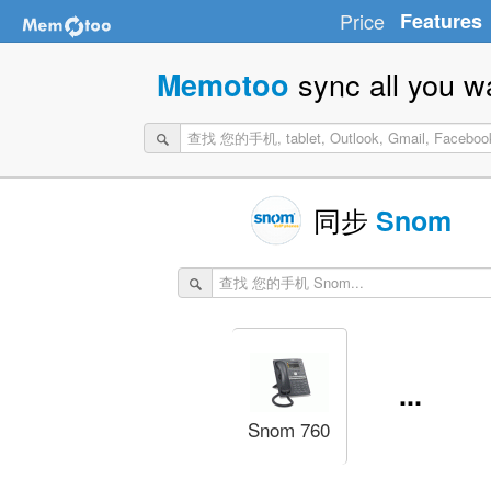
Price
Features
sync all you w
Memotoo
同步
Snom
...
Snom 760