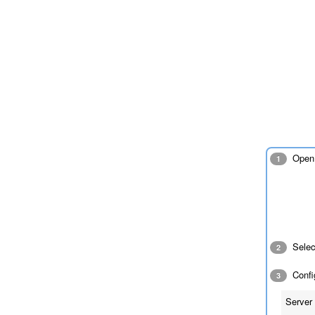
Open 
1
Sele
2
Config
3
Server 