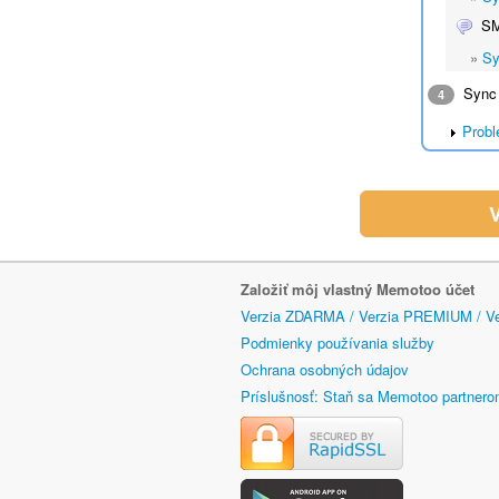
S
»
Sy
Sync 
4
Probl
V
Založiť môj vlastný Memotoo účet
Verzia ZDARMA / Verzia PREMIUM / V
Podmienky používania služby
Ochrana osobných údajov
Príslušnosť: Staň sa Memotoo partner