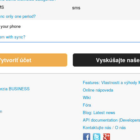
MS
sms
nc only one period?
your phone
em with sync?
ytvoriť účet
Vyskúšajte naš
Features: Vlastnosti a výhody
erzia BUSINESS
Online nápoveda
Wiki
Fóra
om
Blog: Latest news
API documentation (Developers
Kontaktujte nás
/
O nás