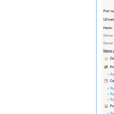
Port n
Užívat
Heslo:
Server 
Server 
Name o
Zá
Ko
»
Sy
Cal
»
Sy
»
Sy
»
Sy
Po
»
Sy