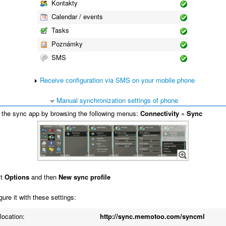
Kontakty
Calendar / events
Tasks
Poznámky
SMS
Receive configuration via SMS on your mobile phone
Manual synchronization settings of phone
the sync app by browsing the following menus:
Connectivity
»
Sync
ct
Options
and then
New sync profile
ure it with these settings:
location:
http://sync.memotoo.com/syncml