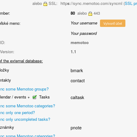
alebo
SSL:
http
s
://sync.memotoo.com/syncml (
SSL p
umber:
80
alebo
443
Your username
eľské meno:
Vytvoriť účet
Your password
ID:
memotoo
Version:
1.1
f the external database:
ložky
bmark
ntakty
contact
nc some Memotoo groups?
endar / events +
Tasks
caltask
nc some Memotoo categories?
nc only one period?
nc only uncompleted tasks?
známky
pnote
nc some Memotoo categories?