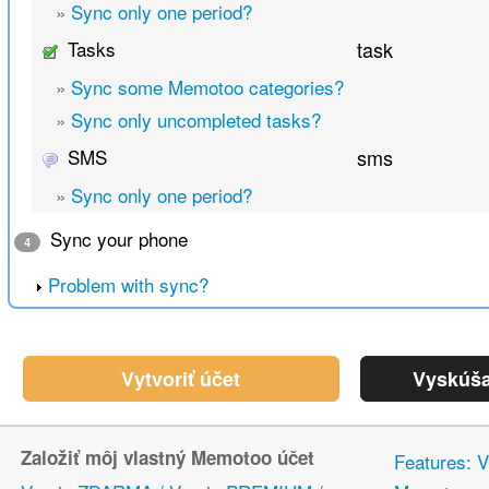
»
Sync only one period?
Tasks
task
»
Sync some Memotoo categories?
»
Sync only uncompleted tasks?
SMS
sms
»
Sync only one period?
Sync your phone
4
Problem with sync?
Vytvoriť účet
Vyskúša
Založiť môj vlastný Memotoo účet
Features: V