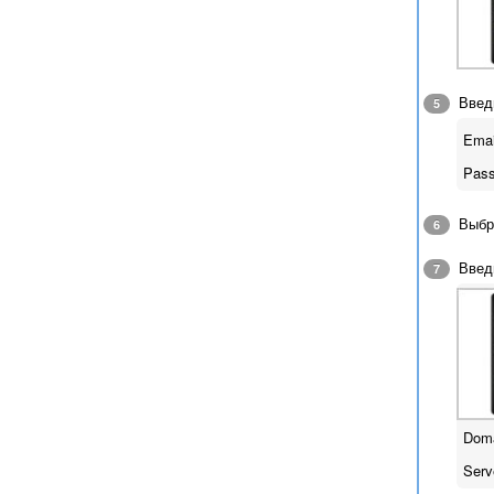
Введи
5
Emai
Pass
Выбр
6
Введи
7
Doma
Serv