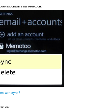
онизировать ваш телефон:
em with sync?
ак же: