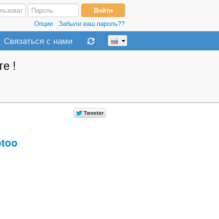
Опции
Забыли ваш пароль??
Связаться с нами
е !
too