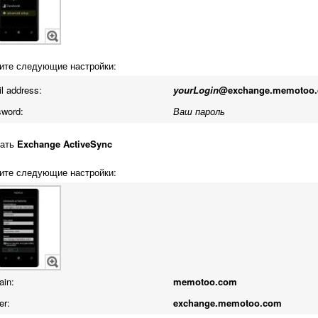
те следующие настройки:
l address:
yourLogin
@exchange.memotoo
word:
Ваш пароль
ать
Exchange ActiveSync
те следующие настройки:
in:
memotoo.com
er:
exchange.memotoo.com