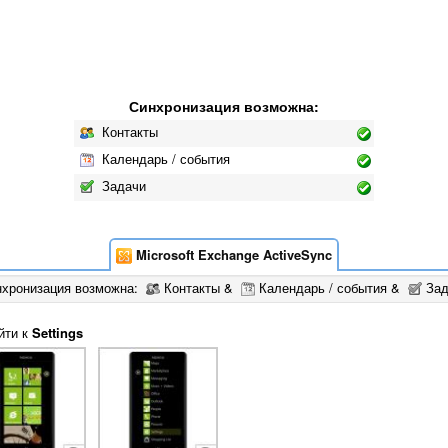
Синхронизация возможна:
Контакты
Календарь / события
Задачи
Microsoft Exchange ActiveSync
хронизация возможна:
Контакты &
Календарь / события &
Зад
йти к
Settings