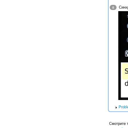
Синхр
8
Probl
Смотрите т