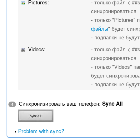
Pictures:
- только файл < ##
синхронироваться
- только "Pictures" п
файлы
" будет син
- подпапки не буду
Videos:
- только файл < ##
синхронироваться
- только "Videos" па
будет синхрониров
- подпапки не буду
Синхронизировать ваш телефон:
Sync All
4
Problem with sync?