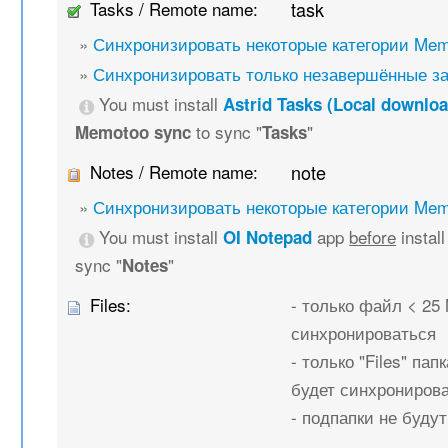
Tasks / Remote name:
task
»
Синхронизировать некоторые категории Mem
»
Синхронизировать только незавершённые з
You must install
Astrid Tasks (Local downloa
to sync "
"
Memotoo sync
Tasks
Notes / Remote name:
note
»
Синхронизировать некоторые категории Mem
You must install
app
before
instal
OI Notepad
sync "
"
Notes
Files:
- только файл < 25
синхронироваться
- только "Files" папк
будет синхрониров
- подпапки не буду