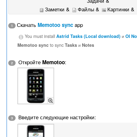
Задачи &
Заметки &
Файлы &
Картинки &
Скачать
app
Memotoo sync
1
You must install
Astrid Tasks (Local download)
и
OI N
Memotoo sync
to sync
Tasks
и
Notes
Откройте
:
Memotoo
2
Введите следующие настройки:
3