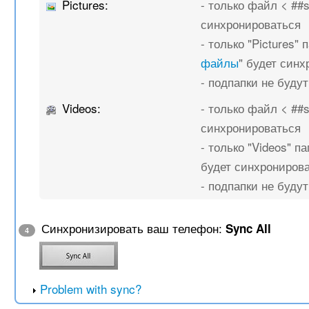
Pictures:
- только файл < ##
синхронироваться
- только "Pictures" п
файлы
" будет син
- подпапки не буду
Videos:
- только файл < ##
синхронироваться
- только "Videos" па
будет синхрониров
- подпапки не буду
Синхронизировать ваш телефон:
Sync All
4
Problem with sync?