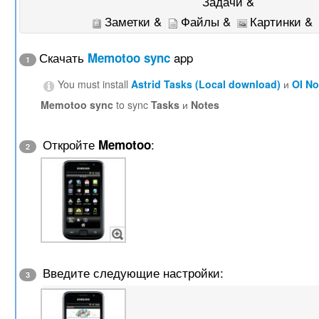
Задачи &
Заметки &
Файлы &
Картинки &
Скачать
app
Memotoo sync
1
You must install
Astrid Tasks (Local download)
и
OI N
Memotoo sync
to sync
Tasks
и
Notes
Откройте
:
Memotoo
2
Введите следующие настройки:
3