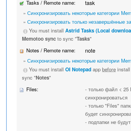
Tasks / Remote name:
task
»
Синхронизировать некоторые категории Mem
»
Синхронизировать только незавершённые з
You must install
Astrid Tasks (Local downloa
to sync "
"
Memotoo sync
Tasks
Notes / Remote name:
note
»
Синхронизировать некоторые категории Mem
You must install
app
before
instal
OI Notepad
sync "
"
Notes
Files:
- только файл < 25
синхронироваться
- только "Files" папк
будет синхрониров
- подпапки не буду