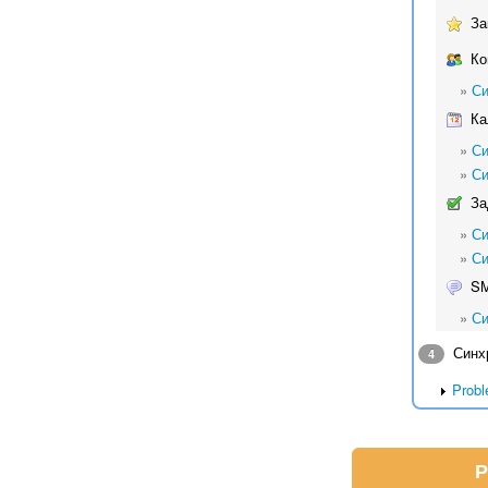
За
Ко
»
Си
Ка
»
Си
»
Си
За
»
Си
»
Си
S
»
Си
Синхр
4
Probl
Р