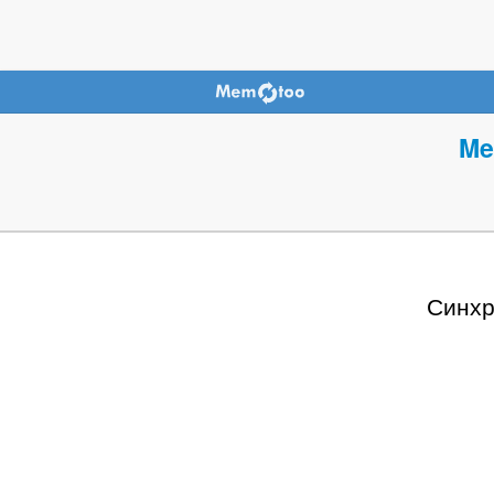
Me
Синхр