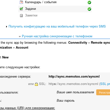
Календарь / события
Задачи
Заметки
Получить конфигурацию на ваш мобильный телефон через SMS
Ручная настройка синхронизации с телефоном
the sync app by browsing the following menus:
Connectivity
»
Remote syn
nization
»
Account
ct
New
те следующие настройки:
ахождение сервера:
http://sync.memotoo.com/syncml
или
SSL:
http
s
://sync.memotoo.com/syncml (
SSL p
Ваше имя пользователя
льзователя:
Регистр
:
Ваш пароль
зы данных (URI) для синхронизации: