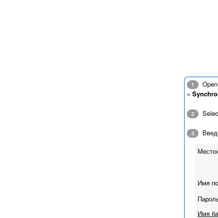
Open 
1
»
Synchro
Sele
2
Введи
3
Местон
Имя по
Пароль
Имя ба