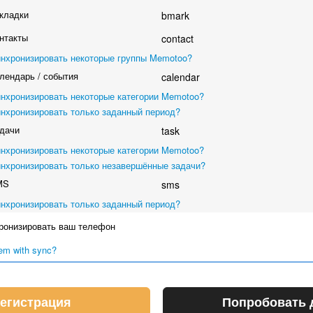
кладки
bmark
нтакты
contact
нхронизировать некоторые группы Memotoo?
лендарь / события
calendar
нхронизировать некоторые категории Memotoo?
нхронизировать только заданный период?
дачи
task
нхронизировать некоторые категории Memotoo?
нхронизировать только незавершённые задачи?
MS
sms
нхронизировать только заданный период?
онизировать ваш телефон
em with sync?
егистрация
Попробовать 