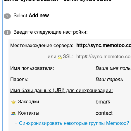
Select
Add new
2
Введите следующие настройки:
3
Местонахождение сервера:
http://sync.memotoo.c
или
SSL:
http
://sync.memotoo.co
s
Имя пользователя:
Ваше имя пол
Пароль:
Ваш пароль
Имя базы данных (URI) для синхронизации:
Закладки
bmark
Контакты
contact
»
Синхронизировать некоторые группы Memotoo?