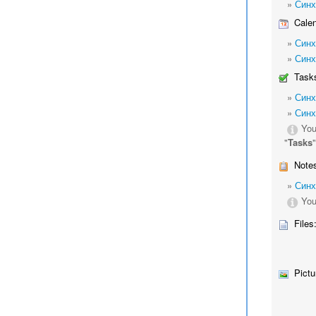
»
Синх
Calen
»
Синх
»
Синх
Tasks
»
Синх
»
Синх
You
"
Tasks
Notes
»
Синх
You
Files
Pictu