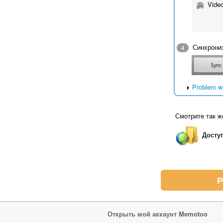
Video
Синхрони
4
Problem w
Смотрите так ж
Досту
Р
Открыть мой аккаунт Memotoo