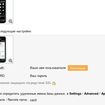
ледующие настройки:
Ваше имя пользователя
ME:
Регистрация
RD:
Ваш пароль
инение защищено посредством SSL
е определить удаленные имена базы данных, в
Settings
/
Advanced
/
Ap
cts / Remote name:
card