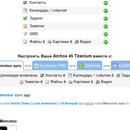
Контакты
Календарь / события
Задачи
Заметки
SMS
Файлы &
Картинки &
Видео
Настроить Ваше Archos 45 Titanium вместе с:
motoo sync
или
Synthesis PRO
или
DAVdroid
или
CalDA
хронизация возможна:
Контакты &
Календарь / события &
Зада
Заметки &
Файлы &
Картинки &
Видео
emotoo sync
app
 install
Astrid Tasks (Local download)
и
OI Notepad
app
before
install
Memotoo sync
to
Memotoo
: