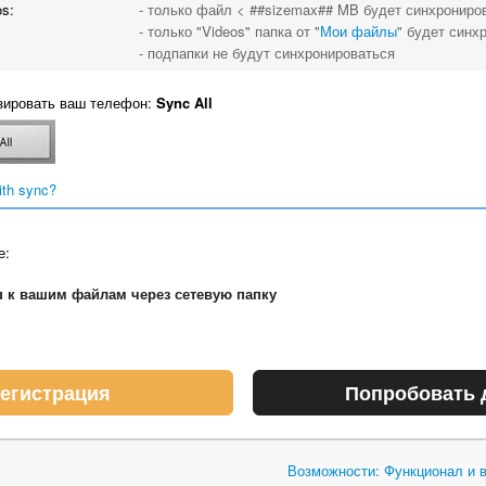
s:
- только файл < ##sizemax## MB будет синхрониро
- только "Videos" папка от "
Мои файлы
" будет синх
- подпапки не будут синхронироваться
зировать ваш телефон:
Sync All
ith sync?
е:
п к вашим файлам через сетевую папку
егистрация
Попробовать 
Возможности: Функционал и 