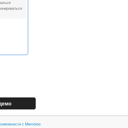
ваться
ронироваться
демо
возможности с Memotoo