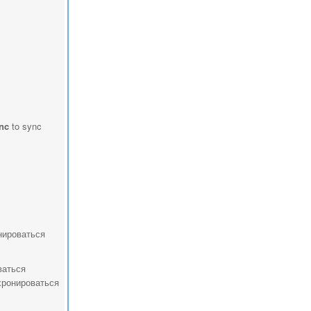
nc
to sync
нироваться
ваться
хронироваться