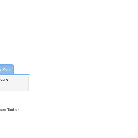
V-Sync
чи &
 sync
Tasks
и