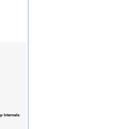
p Internals
: