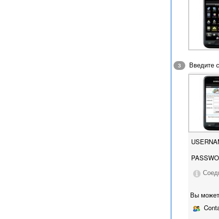
Введите с
3
USERNA
PASSWO
Соед
Вы может
Conta