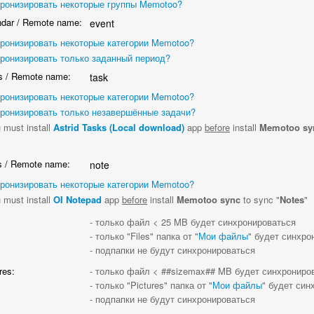
ронизировать некоторые группы Memotoo?
dar / Remote name:
event
ронизировать некоторые категории Memotoo?
ронизировать только заданный период?
 / Remote name:
task
ронизировать некоторые категории Memotoo?
ронизировать только незавершённые задачи?
 must install
Astrid Tasks (Local download)
app
before
install
Memotoo sy
"
 / Remote name:
note
ронизировать некоторые категории Memotoo?
 must install
OI Notepad
app
before
install
Memotoo sync
to sync "
Notes
"
:
- только файл < 25 MB будет синхронироваться
- только "Files" папка от "
Мои файлы
" будет синхро
- подпапки не будут синхронироваться
res:
- только файл < ##sizemax## MB будет синхрониро
- только "Pictures" папка от "
Мои файлы
" будет син
- подпапки не будут синхронироваться