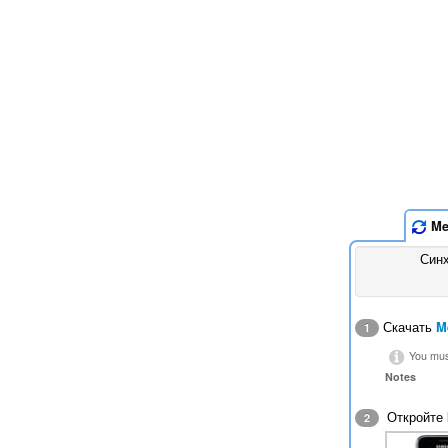
Me
Син
Скачать
M
1
You must
Notes
Откройте
2