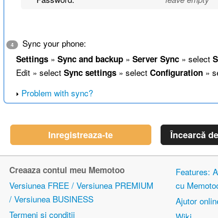
Sync your phone:
4
»
»
» select
Settings
Sync and backup
Server Sync
S
Edit » select
» select
» s
Sync settings
Configuration
Problem with sync?
Inregistreaza-te
Încearcă d
Creaaza contul meu Memotoo
Features: Av
Versiunea FREE / Versiunea PREMIUM
cu Memoto
/ Versiunea BUSINESS
Ajutor onlin
Termeni si conditii
Wiki