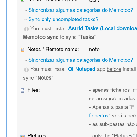
»
Sincronizar algumas categorias do Memotoo?
»
Sync only uncompleted tasks?
You must install
Astrid Tasks (Local downloa
to sync "
"
Memotoo sync
Tasks
Notes / Remote name:
note
»
Sincronizar algumas categorias do Memotoo?
You must install
app
before
instal
OI Notepad
sync "
"
Notes
Files:
- apenas ficheiros in
serão sincronizados
- Apenas a pasta "Fil
ficheiros
" será sincr
- as sub-pastas não
Pictures:
- only the "Pictures" 