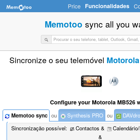
Price
Funcionalidades
Co
sync all you w
Memotoo
Sincronize o seu telemóvel
Motorola
Configure your Motorola MB526 w
ou
Synthesis PRO
ou
DAVdro
Memotoo sync
Sincronização possível:
Contactos &
Calendário
&