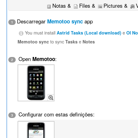
Notas &
Files &
Pictures &
Descarregar
app
Memotoo sync
1
You must install
Astrid Tasks (Local download)
e
OI N
Memotoo sync
to sync
Tasks
e
Notes
Open
:
Memotoo
2
Configurar com estas definições:
3