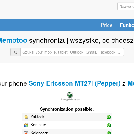
Price
Funkc
Memotoo
synchronizuj wszystko, co chcesz
our phone
Sony Ericsson MT27i (Pepper)
z
M
Synchronization possible:
Zakładki
Kontakty
Kalendarz