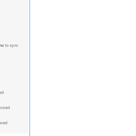
nc
to sync
ced
synced
ynced