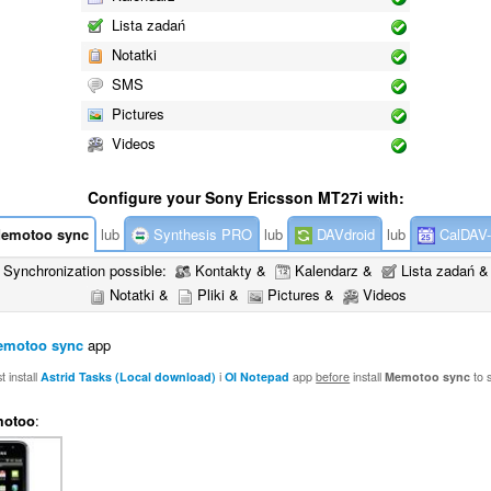
Lista zadań
Notatki
SMS
Pictures
Videos
Configure your Sony Ericsson MT27i with:
emotoo sync
lub
Synthesis PRO
lub
DAVdroid
lub
CalDAV
Synchronization possible:
Kontakty &
Kalendarz &
Lista zadań &
Notatki &
Pliki &
Pictures &
Videos
emotoo sync
app
 install
Astrid Tasks (Local download)
i
OI Notepad
app
before
install
Memotoo sync
to 
otoo
: