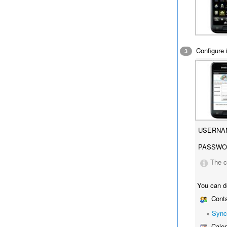
Configure i
3
USERNA
PASSWO
The c
You can d
Conta
»
Sync
Calen