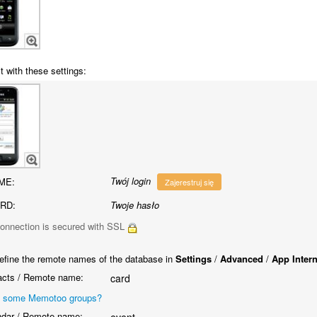
t with these settings:
Twój login
ME:
Zajerestruj się
RD:
Twoje hasło
onnection is secured with SSL
efine the remote names of the database in
Settings
/
Advanced
/
App Inter
cts / Remote name:
card
 some Memotoo groups?
dar / Remote name: