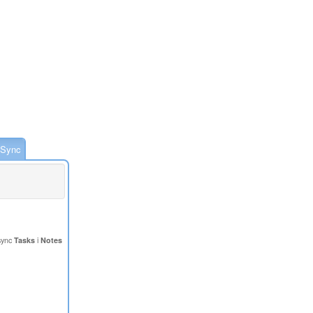
-Sync
sync
Tasks
i
Notes