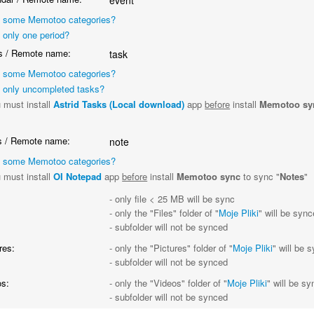
event
 some Memotoo categories?
 only one period?
 / Remote name:
task
 some Memotoo categories?
 only uncompleted tasks?
 must install
Astrid Tasks (Local download)
app
before
install
Memotoo sy
"
 / Remote name:
note
 some Memotoo categories?
 must install
OI Notepad
app
before
install
Memotoo sync
to sync "
Notes
"
:
- only file < 25 MB will be sync
- only the "Files" folder of "
Moje Pliki
" will be syn
- subfolder will not be synced
res:
- only the "Pictures" folder of "
Moje Pliki
" will be 
- subfolder will not be synced
s:
- only the "Videos" folder of "
Moje Pliki
" will be s
- subfolder will not be synced