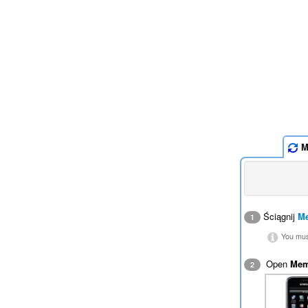
M
Ściągnij
M
1
You must
Open
Mem
2