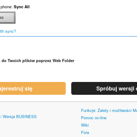
 phone:
Sync All
ith sync?
 do Twoich plików poprzez Web Folder
ajerestruj się
Spróbuj wersji
Funkcje: Zalety i możliwości 
/ Wersja BUSINESS
Pomoc on-line
Wiki
Fora