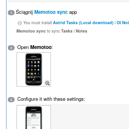
Ściągnij
app
Memotoo sync
1
You must install
Astrid Tasks (Local download)
i
OI No
Memotoo sync
to sync
Tasks
i
Notes
Open
:
Memotoo
2
Configure it with these settings:
3