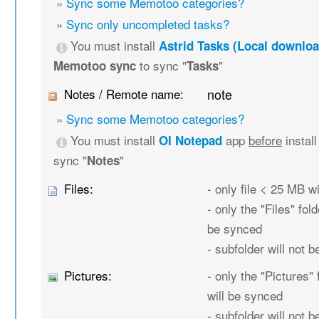
»
Sync some Memotoo categories?
»
Sync only uncompleted tasks?
You must install
Astrid Tasks (Local downloa
to sync "
"
Memotoo sync
Tasks
Notes / Remote name:
note
»
Sync some Memotoo categories?
You must install
app
before
instal
OI Notepad
sync "
"
Notes
Files:
- only file < 25 MB w
- only the "Files" fold
be synced
- subfolder will not 
Pictures:
- only the "Pictures" 
will be synced
- subfolder will not 