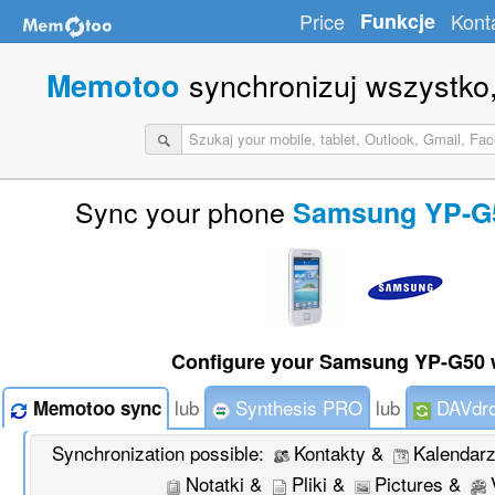
Price
Funkcje
Kont
synchronizuj wszystko,
Memotoo
Sync your phone
Samsung YP-G5
Configure your Samsung YP-G50 w
lub
Synthesis PRO
lub
DAVdro
Memotoo sync
Synchronization possible:
Kontakty &
Kalendar
Notatki &
Pliki &
Pictures &