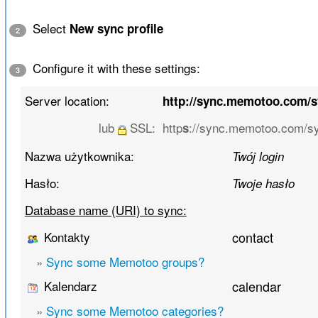
Select
New sync profile
2
Configure it with these settings:
3
Server location:
http://sync.memotoo.com/
lub
SSL:
http
://sync.memotoo.com/s
s
Nazwa użytkownika:
Twój login
Hasło:
Twoje hasło
Database name (URI) to sync:
Kontakty
contact
»
Sync some Memotoo groups?
Kalendarz
calendar
»
Sync some Memotoo categories?