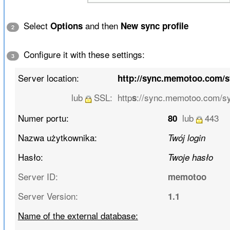
Select
and then
Options
New sync profile
2
Configure it with these settings:
3
Server location:
http://sync.memotoo.com/
lub
SSL:
http
://sync.memotoo.com/s
s
Numer portu:
lub
443
80
Nazwa użytkownika:
Twój login
Hasło:
Twoje hasło
Server ID:
memotoo
Server Version:
1.1
Name of the external database: