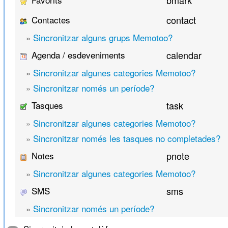
bmark
Contactes
contact
»
Sincronitzar alguns grups Memotoo?
Agenda / esdeveniments
calendar
»
Sincronitzar algunes categories Memotoo?
»
Sincronitzar només un període?
Tasques
task
»
Sincronitzar algunes categories Memotoo?
»
Sincronitzar només les tasques no completades?
Notes
pnote
»
Sincronitzar algunes categories Memotoo?
SMS
sms
»
Sincronitzar només un període?