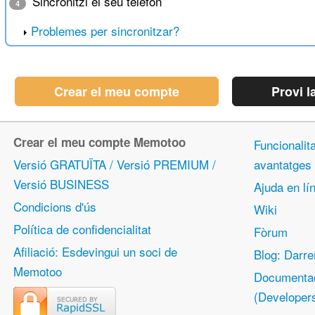
Sincronitzi el seu telèfon
4
Problemes per sincronitzar?
Crear el meu compte
Provi l
Crear el meu compte Memotoo
Funcionalita
Versió GRATUÏTA / Versió PREMIUM /
avantatges
Versió BUSINESS
Ajuda en lín
Condicions d'ús
Wiki
Política de confidencialitat
Fòrum
Afiliació: Esdevingui un soci de
Blog: Darre
Memotoo
Documentac
(Developer