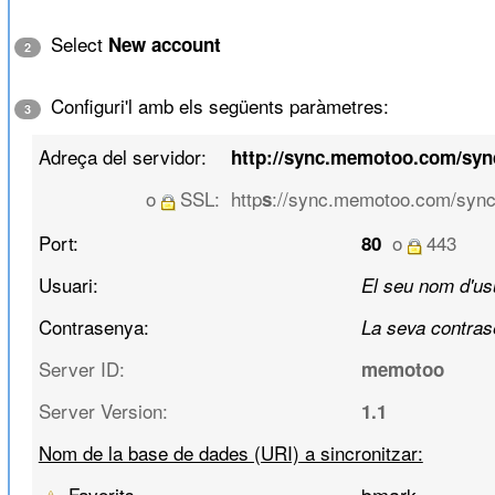
Select
New account
2
Configuri'l amb els següents paràmetres:
3
Adreça del servidor:
http://sync.memotoo.com/sy
o
SSL:
http
://sync.memotoo.com/sync
s
Port:
o
443
80
Usuari:
El seu nom d'us
Contrasenya:
La seva contras
Server ID:
memotoo
Server Version:
1.1
Nom de la base de dades (URI) a sincronitzar:
Favorits