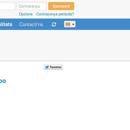
Opcions
Contrasenya perduda?
Contacti'ns
litats
oo