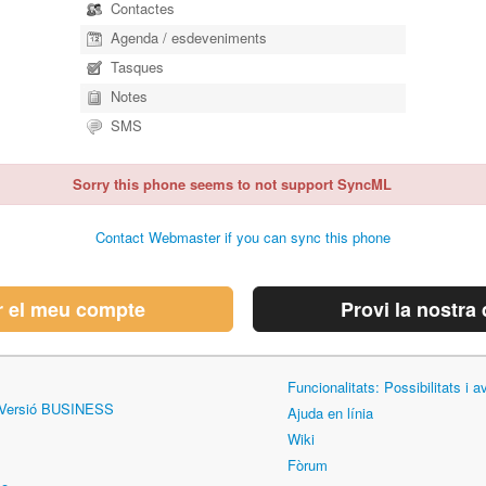
Contactes
Agenda / esdeveniments
Tasques
Notes
SMS
Sorry this phone seems to not support SyncML
Contact Webmaster if you can sync this phone
r el meu compte
Provi la nostra
Funcionalitats: Possibilitats i
 Versió BUSINESS
Ajuda en línia
Wiki
Fòrum