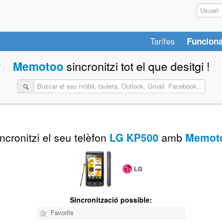
Tarifes
Funciona
Memotoo
sincronitzi tot el que desitgi !
ncronitzi el seu telèfon
LG KP500
amb
Memot
Sincronització possible:
Favorits