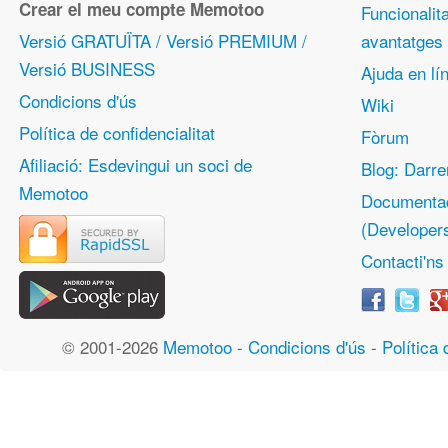
Crear el meu compte Memotoo
Funcionalita
Versió GRATUÏTA / Versió PREMIUM /
avantatges
Versió BUSINESS
Ajuda en lín
Condicions d'ús
Wiki
Política de confidencialitat
Fòrum
Afiliació: Esdevingui un soci de
Blog: Darre
Memotoo
Documentac
(Developer
Contacti'ns
© 2001-2026
Memotoo
-
Condicions d'ús
-
Política 