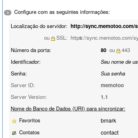
Configure com as seguintes informações:
3
Localização do servidor:
http://sync.memotoo.com/
ou
SSL:
http
://sync.memotoo.com/s
s
Número da porta:
ou
443
80
Identificador:
Seu nome de us
Senha:
Sua senha
Server ID:
memotoo
Server Version:
1.1
Nome do Banco de Dados (URI) para sincronizar:
Favoritos
bmark
Contatos
contact