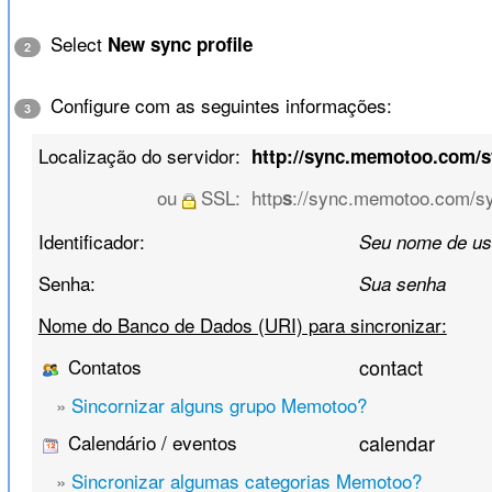
Select
New sync profile
2
Configure com as seguintes informações:
3
Localização do servidor:
http://sync.memotoo.com/
ou
SSL:
http
://sync.memotoo.com/s
s
Identificador:
Seu nome de us
Senha:
Sua senha
Nome do Banco de Dados (URI) para sincronizar:
Contatos
contact
»
Sincornizar alguns grupo Memotoo?
Calendário / eventos
calendar
»
Sincronizar algumas categorias Memotoo?