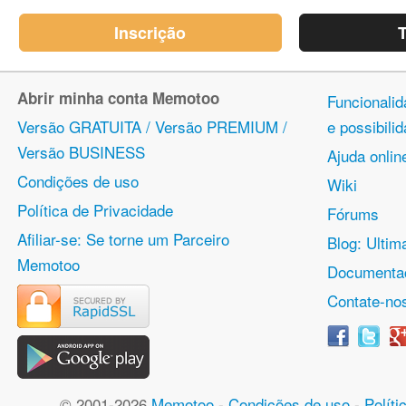
Inscrição
T
Abrir minha conta Memotoo
Funcionalid
Versão GRATUITA / Versão PREMIUM /
e possibil
Versão BUSINESS
Ajuda onlin
Condições de uso
Wiki
Política de Privacidade
Fórums
Afiliar-se: Se torne um Parceiro
Blog: Ulti
Memotoo
Documentaç
Contate-no
© 2001-2026
Memotoo
-
Condições de uso
-
Políti