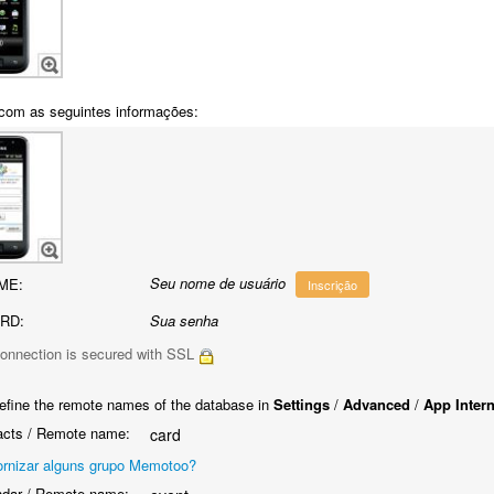
com as seguintes informações:
Seu nome de usuário
ME:
Inscrição
RD:
Sua senha
onnection is secured with SSL
efine the remote names of the database in
Settings
/
Advanced
/
App Inter
cts / Remote name:
card
ornizar alguns grupo Memotoo?
dar / Remote name: