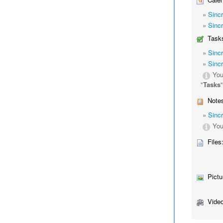
»
Sinc
»
Sinc
Tasks
»
Sinc
»
Sinc
You
"
Tasks
Notes
»
Sinc
You
Files
Pictu
Video