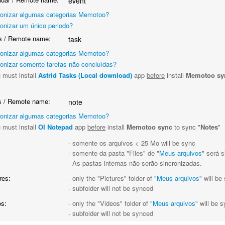
event
ronizar algumas categorias Memotoo?
ronizar um único periodo?
 / Remote name:
task
ronizar algumas categorias Memotoo?
ronizar somente tarefas não concluídas?
 must install
Astrid Tasks (Local download)
app
before
install
Memotoo sy
"
 / Remote name:
note
ronizar algumas categorias Memotoo?
 must install
OI Notepad
app
before
install
Memotoo sync
to sync "
Notes
"
:
- somente os arquivos < 25 Mo will be sync
- somente da pasta "Files" de "
Meus arquivos
" será 
- As pastas internas não serão sincronizadas.
res:
- only the "Pictures" folder of "
Meus arquivos
" will b
- subfolder will not be synced
s:
- only the "Videos" folder of "
Meus arquivos
" will be 
- subfolder will not be synced