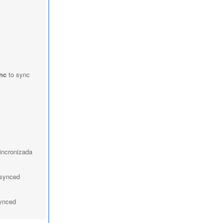
nc
to sync
sincronizada
e synced
synced