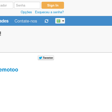
Opções
Esqueceu a senha?
Contate-nos
ades
!
emotoo