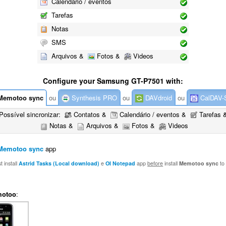
Calendário / eventos
Tarefas
Notas
SMS
Arquivos &
Fotos &
Videos
Configure your Samsung GT-P7501 with:
emotoo sync
ou
Synthesis PRO
ou
DAVdroid
ou
CalDAV-
Possível sincronizar:
Contatos &
Calendário / eventos &
Tarefas 
Notas &
Arquivos &
Fotos &
Videos
Memotoo sync
app
 install
Astrid Tasks (Local download)
e
OI Notepad
app
before
install
Memotoo sync
to
otoo
: