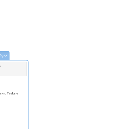
Sync
&
 sync
Tasks
e