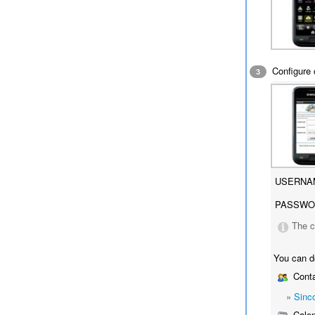
Configure 
3
USERNA
PASSWO
The c
You can d
Conta
»
Sinc
Calen