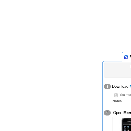
M
Download
1
You must
Notes
Open
Mem
2