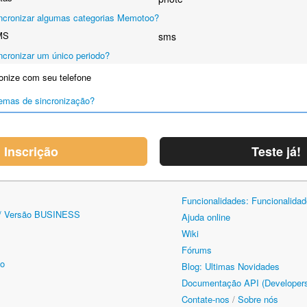
ncronizar algumas categorias Memotoo?
MS
sms
ncronizar um único periodo?
onize com seu telefone
emas de sincronização?
Inscrição
Teste já!
Funcionalidades: Funcionalida
/ Versão BUSINESS
Ajuda online
Wiki
Fórums
oo
Blog: Ultimas Novidades
Documentação API (Developer
Contate-nos
/
Sobre nós