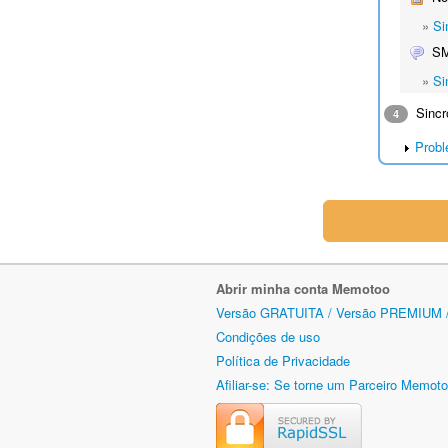
»
Si
S
»
Si
Sincr
4
Probl
Abrir minha conta Memotoo
Versão GRATUITA / Versão PREMIUM 
Condições de uso
Política de Privacidade
Afiliar-se: Se torne um Parceiro Memot