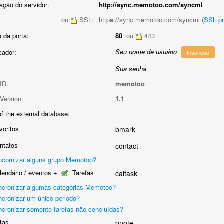
ação do servidor:
http://sync.memotoo.com/syncml
ou
SSL:
http
s
://sync.memotoo.com/syncml (
SSL p
 da porta:
80
ou
443
Seu nome de usuário
icador:
Inscrição
Sua senha
ID:
memotoo
Version:
1.1
f the external database:
oritos
bmark
ntatos
contact
ncornizar alguns grupo Memotoo?
endário / eventos +
Tarefas
caltask
ncronizar algumas categorias Memotoo?
ncronizar um único periodo?
ncronizar somente tarefas não concluídas?
tas
pnote