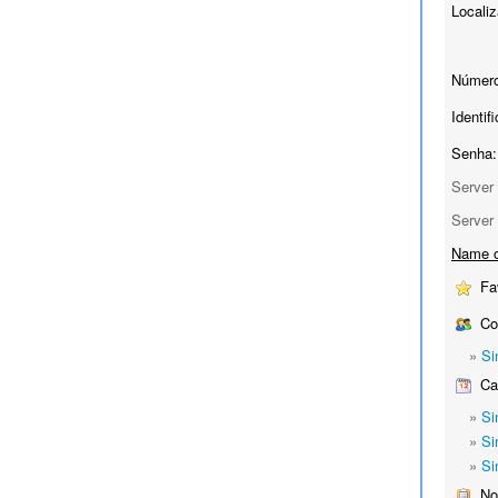
Localiz
Número
Identif
Senha:
Server 
Server 
Name o
Fav
Co
»
Si
Cal
»
Si
»
Si
»
Si
No