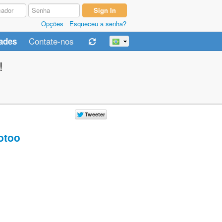
Opções
Esqueceu a senha?
Contate-nos
ades
!
too