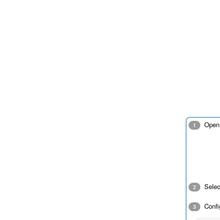
Open 
1
Sele
2
Confi
3